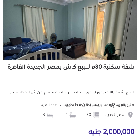
شقة سكنية 80م للبيع كاش بمصر الجديدة القاهرة
للبيع شقة 80 متر دور 3 بدون اسانسير. جانبية متفرع من ش الحجاز ميدان
هليوبلس. 2اوضه وريسيبشن قطعتين...
الموقع
المساحة
عدد الحمامات
عدد الغرف
مصر الجديدة
80
1
3
2,000,000 جنيه