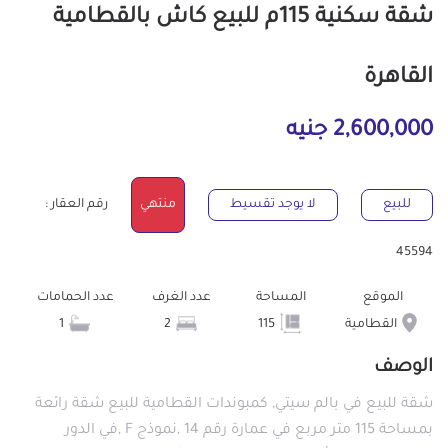
شقة سكنية 115م للبيع كاش بالقطامية
القاهرة
2,600,000 جنيه
للبيع
لا يوجد تقسيط
منتهي
رقم العقار :
45594
الموقع
المساحة
عدد الغرف
عدد الحمامات
القطامية
115
2
1
الوصف
شقة للبيع في بالم سيتي, كمبوندات القطامية للبيع شقة رائعة
بمساحة 115 متر مربع في عمارة رقم 14 ,نموذج F ,في الدور