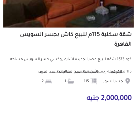
شقة سكنية 115م للبيع كاش بجسر السويس
القاهرة
كود 1673 شقه للبيع مصر الجديده اشاره روكسي جسر السويس مساحه
115 متر 2 غرفه ريسبشن قطعتين حمام مط...
الموقع
المساحة
عدد الحمامات
عدد الغرف
جسر السويس
115
1
2
2,000,000 جنيه