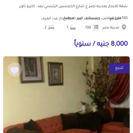
شقة للايجار بمدينه نصر ع شارع الخمسين الرئيسي بعد. كايرو تاون
130متر( غرفتين، ريسبشن كبير ، مطبخ، ح...
الموقع
المساحة
عدد الحمامات
عدد الغرف
مدينة نصر
130
1
2
8,000 جنيه / سنوياً
للبيع