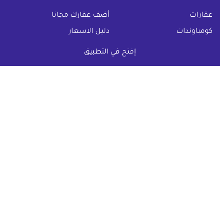
(current)
عقارات
أضف عقارك مجانا
كومباوندات
دليل الاسعار
المقالات العقارية
عن عقار يا مصر
إفتح في التطبيق
س & ج
تواصل معنا
اتفاقية الخصوصية
تواصل معنا عبر
البريد الالكترونى :
info@aqaryamasr.com
مواقع التواصل الاجتماعى