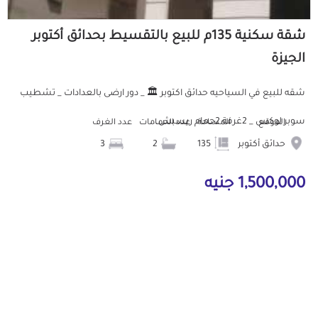
شقة سكنية 135م للبيع بالتقسيط بحدائق أكتوبر
الجيزة
شقه للبيع في السياحيه حدائق اكتوبر 🏛️ _ دور ارضى بالعدادات _ تشطيب
سوبر لوكس _ 2غرفة 2حمام ريسبش...
الموقع
المساحة
عدد الحمامات
عدد الغرف
حدائق أكتوبر
135
2
3
1,500,000 جنيه