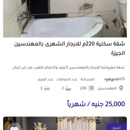
شقة سكنية 220م للايجار الشهرى بالمهندسين
الجيزة
شقه مفروشه للإيجار بالمهندسين 3غرف و2حمام بالقرب من ش لبنان
25الف ج مده
الموقع
المساحة
عدد الحمامات
عدد الغرف
المهندسين
220
2
3
25,000 جنيه / شهرياً
للبيع