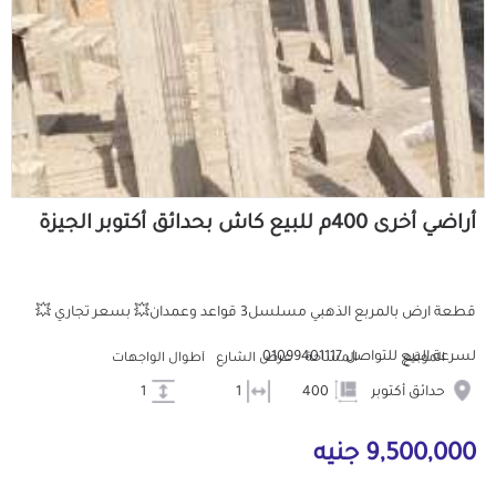
أراضي أخرى 400م للبيع كاش بحدائق أكتوبر الجيزة
قطعة ارض بالمربع الذهبي مسلسل3 قواعد وعمدان💥 بسعر تجاري 💥
لسرعة البيع للتواصل 01099401117
الموقع
المساحة
عرض الشارع
أطوال الواجهات
حدائق أكتوبر
400
1
1
9,500,000 جنيه