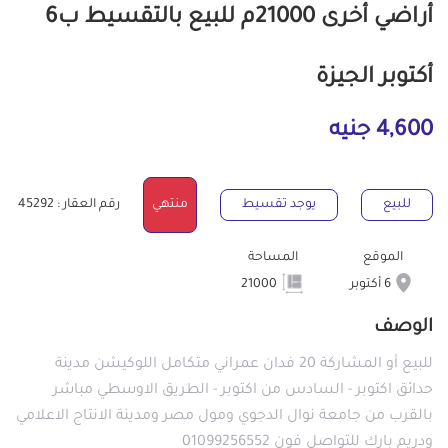
أراضي أخرى 21000م للبيع بالتقسيط ب6
أكتوبر الجيزة
4,600 جنيه
للبيع
يوجد تقسيط
منتهي
رقم العقار : 45292
الموقع
المساحة
6 أكتوبر
21000
الوصف
للبيع أو المشاركة 20 فدان عمراني متكامل اللوكيشن مدينة
حدائق اكتوبر - السادس من اكتوبر - الطريق الاوسطي مباشر
بالقرب من جامعة نوال الدجوي ومول مصر ومدينة الانتاج الاعلامي
ودريم بارك للتواصل فون 01099256552