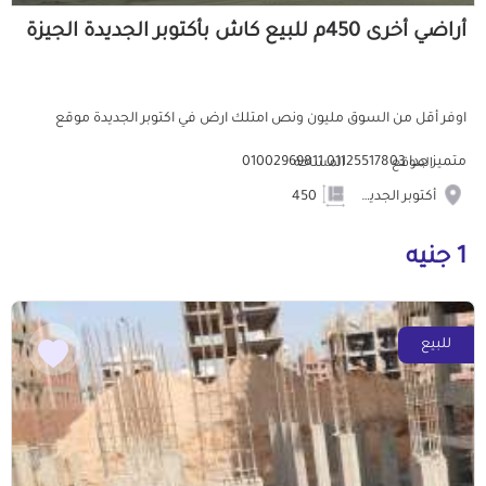
أراضي أخرى 450م للبيع كاش بأكتوبر الجديدة الجيزة
اوفر أقل من السوق مليون ونص امتلك ارض في اكتوبر الجديدة موقع
متميز جدا 01125517803 01002969811
الموقع
المساحة
أكتوبر الجديدة
450
1 جنيه
للبيع