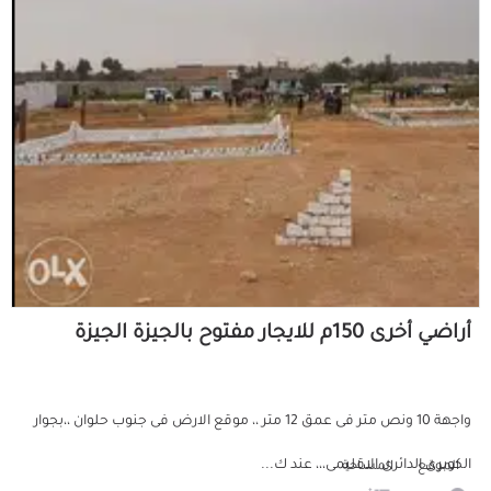
أراضي أخرى 150م للايجار مفتوح بالجيزة الجيزة
واجهة 10 ونص متر فى عمق 12 متر ،، موقع الارض فى جنوب حلوان ،،بجوار
الكوبرى الدائرى الاقليمى،،، عند ك...
الموقع
المساحة