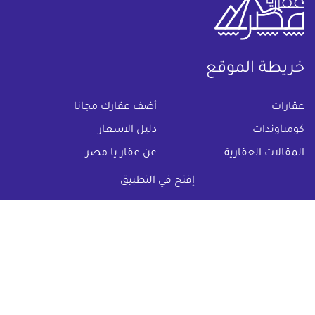
خريطة الموقع
(current)
عقارات
أضف عقارك مجانا
كومباوندات
دليل الاسعار
المقالات العقارية
عن عقار يا مصر
س & ج
تواصل معنا
إفتح في التطبيق
اتفاقية الخصوصية
تواصل معنا عبر
البريد الالكترونى :
info@aqaryamasr.com
مواقع التواصل الاجتماعى