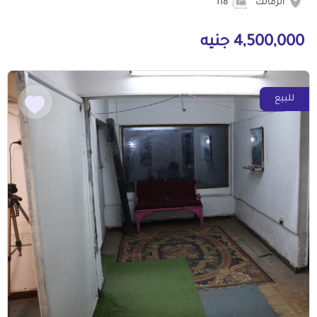
الزمالك
118
4,500,000 جنيه
للبيع