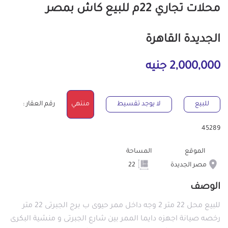
محلات تجاري 22م للبيع كاش بمصر
الجديدة القاهرة
2,000,000 جنيه
للبيع
لا يوجد تقسيط
منتهي
رقم العقار :
45289
الموقع
المساحة
مصر الجديدة
22
الوصف
للبيع محل 22 متر 2 وجه داخل ممر حيوى ب برج الجبرتى 22 متر
رخصه صيانة اجهزه دايما الممر بين شارع الجبرتى و منشية البكرى