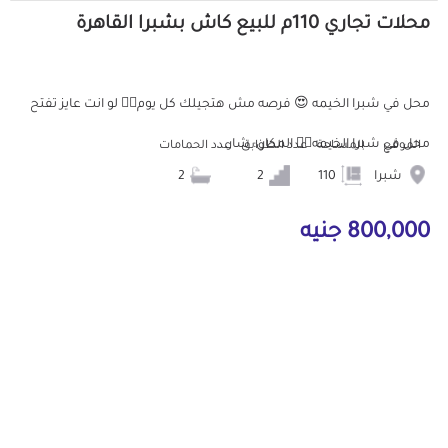
محلات تجاري 110م للبيع كاش بشبرا القاهرة
محل في شبرا الخيمه 😍 فرصه مش هتجيلك كل يوم👌🏻 لو انت عايز تفتح
محل في شبرا الخيمه👌🏻 المكان: شار...
الموقع
المساحة
عدد الطوابق
عدد الحمامات
شبرا
110
2
2
800,000 جنيه