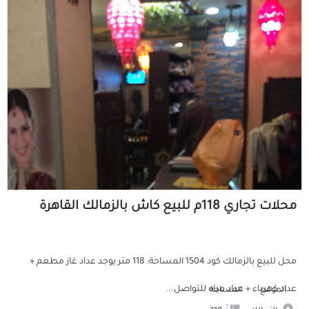
محلات تجاري 118م للبيع كاش بالزمالك القاهرة
محل للبيع بالزمالك كود 1504 المساحة: 118 متر يوجد عداد غاز مطعم +
عداد كهرباء + عداد مياه للتواصل...
الموقع
المساحة