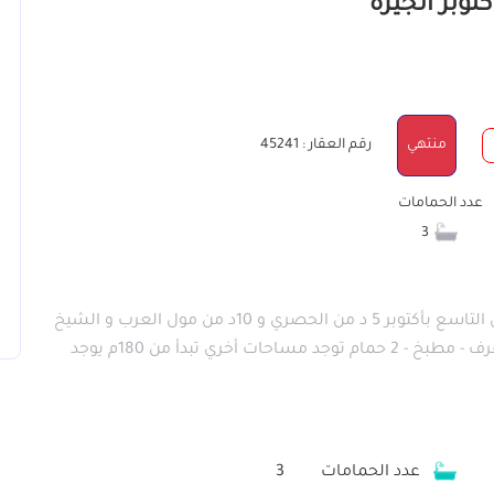
منتهي
رقم العقار : 45241
عدد الحمامات
3
شقه مساحه 247م استلام فوري في بيت الوطن الحي التاسع بأكتوبر 5 د من الحصري و 10د من مول العرب و الشيخ
زايد 3 غرف منها غرفة ماستر - ليفينج - ريسبشن 3 غرف - مطبخ - 2 حمام توجد مساحات أخري تبدأ من 180م يوجد
عدد الحمامات
3