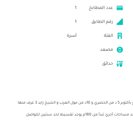
عدد المطابخ
1
رقم الطابق
1
الفئة
أسرة
مصعد
حدائق
شقه مساحه 247م استلام فوري في بيت الوطن الحي التاسع بأكتوبر 5 د من الحصري و 10د من مول العرب و الشيخ زايد 3 غرف منها
غرفة ماستر - ليفينج - ريسبشن 3 غرف - مطبخ - 2 حمام توجد مساحات أخري تبدأ من 180م يوجد تقسيط لحد سنتين للتواصل