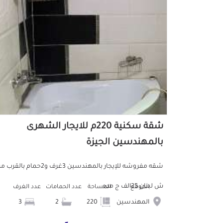
شقة سكنية 220م للايجار الشهرى
بالمهندسين الجيزة
شقه مفروشه للإيجار بالمهندسين 3غرف و2حمام بالقر
ش لبنان 25الف ج مده
الموقع
المساحة
عدد الحمامات
عدد الغرف
المهندسين
220
2
3