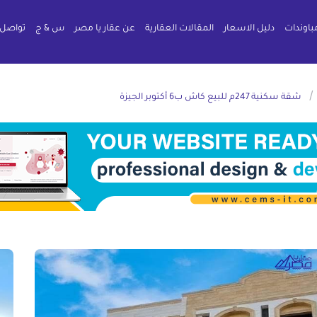
باوندات
دليل الاسعار
المقالات العقارية
عن عقار يا مصر
س & ج
تواصل 
/
شقة سكنية 247م للبيع كاش ب6 أكتوبر الجيزة