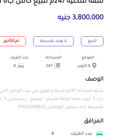
شقة سكنية 247م للبيع كاش ب6 أكتوبر الجيزة
3,800,000 جنيه
للبيع
لا يوجد تقسيط
تم التأجير
الموقع
المساحة
عدد الغرف
6 أكتوبر
247
4
الوصف
تقسيط لحد سنتين للتواصل 01026336652
المرافق
عدد الغرف
4