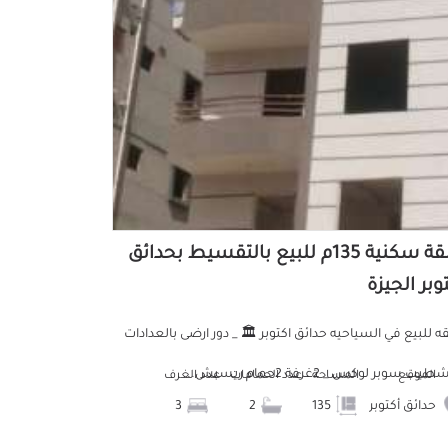
شقة سكنية 135م للبيع بالتقسيط بحدائق
وبر الجيزة
 للبيع في السياحيه حدائق اكتوبر 🏛️ _ دور ارضى بالعدادات
يب سوبر لوكس _ 2غرفة 2حمام ريسبش...
الموقع
المساحة
عدد الحمامات
عدد الغرف
حدائق أكتوبر
135
2
3