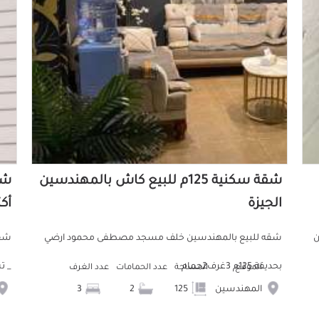
شقة سكنية 125م للبيع كاش بالمهندسين
الجيزة
أكت
ب من
شقه للبيع بالمهندسين خلف مسجد مصطفى محمود ارضي
شقه
بحديقة 125م 3غرف2حمام
_ تشط
الموقع
المساحة
عدد الحمامات
عدد الغرف
المهندسين
125
2
3