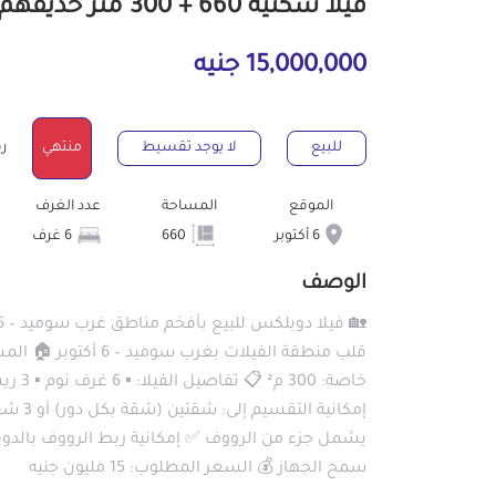
فيلا سكنية 660 + 300 متر حديقهم للبيع كاش ب6 أكتوبر الجيزة
15,000,000 جنيه
للبيع
لا يوجد تقسيط
منتهي
رقم
الموقع
المساحة
عدد الغرف
6 أكتوبر
660
6 غرف
الوصف
إمكاني
يشمل جزء من الرووف ✅ إمكانية ربط الرووف بالدو
سمح الجهاز 💰 السعر المطلوب: 15 مليون جنيه