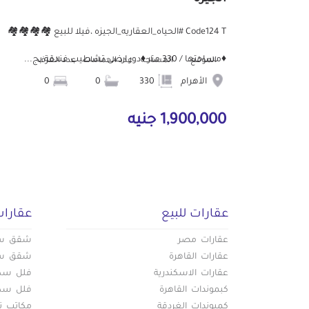
Code124 T #الحياه_العقاريه_الجيزه ،فيلا للبيع 🏘️🏘️🏘️🏘️
♦️مساحتها / 330 متر ♦️دور ارضى تشطيب فندقة بج...
الموقع
المساحة
عدد الحمامات
عدد الغرف
الأهرام
330
0
0
1,900,000 جنيه
عقارات للبيع
عقارات
عقارات مصر
شقق سكن
عقارات القاهرة
شقق سكن
عقارات الاسكندرية
فلل سكني
كبموندات القاهرة
فلل سكني
كمبوندات الغردقة
مكاتب تج