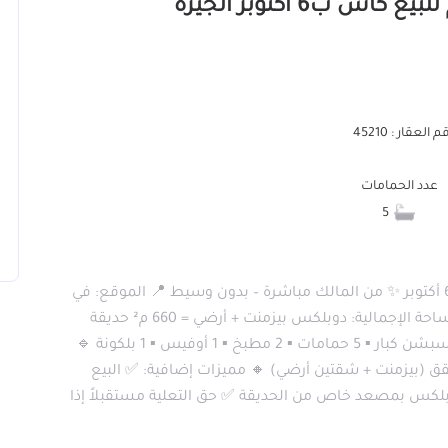
 العقار : 45210
عدد الحمامات
5
🏡 فيلا دوبلكس للبيع بأفخم مناطق غرب سوميد – 6 أكتوبر ✨ من المالك مباشرة – بدون وسيط 📍 الموقع: في
قلب منطقة الفيلات بغرب سوميد – 6 أكتوبر 🏠 المساحة الإجمالية: دوبلكس بيزمنت + أرضي = 660 م² حديقة
خاصة: 300 م² 📋 تفاصيل الفيلا: ▪️ 6 غرف نوم ▪️ 3 ريسبشن كبار ▪️ 5 حمامات ▪️ 2 مطبخ ▪️ 1 أوفيس ▪️ 1 بلكونة 🔹
ة التقسيم إلى: شقتين (شقة بكل دور) أو 3 شقق (بيزمنت + شقتين أرضي) 🔸 مميزات إضافية: ✅ البيع
بلكس بمصعد خاص من الحديقة ✅ حق التعلية مستقبلاً إذا