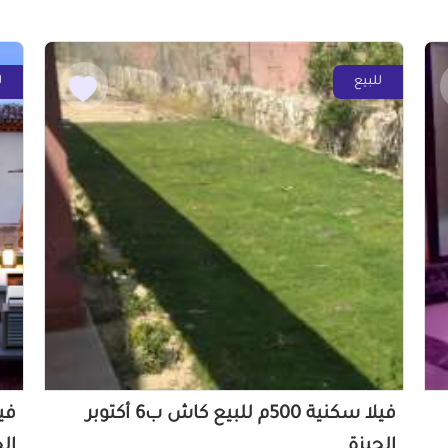
للبيع
ل
فيلا سكنية 500م للبيع كاش ب6 أكتوبر
الجيزة
ال