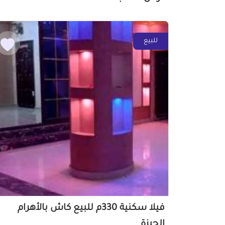
للبيع
فيلا سكنية 330م للبيع كاش بالأهرام
الجيزة