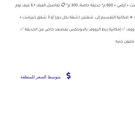
بغرب سوميد – 6 أكتوبر 🏠 المساحة الإجمالية: دوبلكس بيزمنت + أرضي = 660 م² حديقة خاصة: 300 م² 📋 تفاصيل الفيلا: ▪️ 6 غرف نوم
▪️ 3 ريسبشن كبار ▪️ 5 حمامات ▪️ 2 مطبخ ▪️ 1 أوفيس ▪️ 1 بلكونة 🔹 إمكانية التقسيم إلى: شقتين (شقة بكل دور) أو 3 شقق (بيزمنت +
رووف ✅ إمكانية ربط الرووف بالدوبلكس بمصعد خاص من الحديقة ✅
متوسط السعر للمنطقة