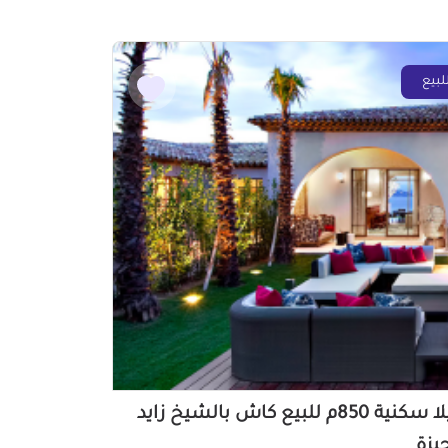
لبيع
فيلا سكنية 850م للبيع كاش بالشيخ زايد
جيزة