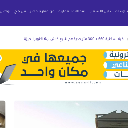
باوندات
دليل الاسعار
المقالات العقارية
عن عقار يا مصر
س & ج
تواصل 
فيلا سكنية 660 + 300 متر حديقهم للبيع كاش ب6 أكتوبر الجيزة