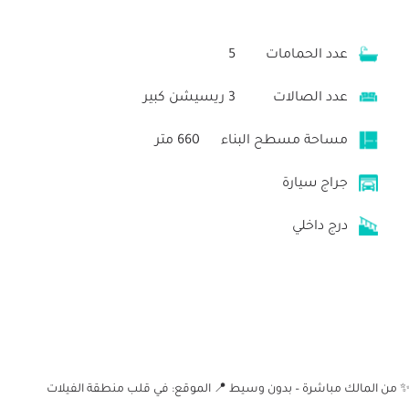
عدد الحمامات
5
عدد الصالات
3 ريسيشن كبير
مساحة مسطح البناء
660 متر
جراج سيارة
درج داخلي
لكس للبيع بأفخم مناطق غرب سوميد – 6 أكتوبر ✨ من المالك مباشرة – بدون وسيط 📍 الموقع: في قلب منطقة الفيلات