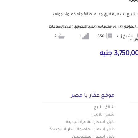
ا للبيع بسعر مغري جدا منطقة جنه كمبوند جولف
السليمانيه طريق مصر اسكندريه الصحراوي علي بعد 15
الموقع
المساحة
عدد الطوابق
عدد الحمامات
الشيخ زايد
850
1
2
ق...
3,750, جنيه
موقع عقار يا مصر
شقق للبيع
شقق للايجار
دليل اسعار القاهرة الجديدة
دليل اسعار العاصمة الادارية الجديدة
دليل اسعار المهندسين