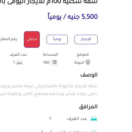
شقة سكنية 100م للايجار اليومى بالجونة البحر الأحمر
5,500 جنيه / يومياً
للإيجار
يومياً
منتهي
رقم العقار : 095
الموقع
المساحة
عدد الغرف
الجونة
100
1
الوصف
شقه للايجار فالجونة بالمنجاروفي غرفه ماستر و
باعلي جوده فرش وشاشه ومطبخ كامل وبلكونه كبيره
المرافق
عدد الغرف
1