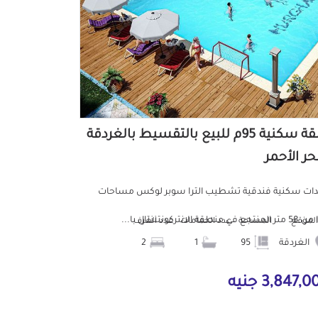
شقة سكنية 95م للبيع بالتقسيط بالغردقة
حر الأحمر
ات سكنية فندقية تشطيب الترا سوبر لوكس مساحات
جع في منطقة الانتركونتننتال با...
الموقع
المساحة
عدد الحمامات
عدد الغرف
الغردقة
95
1
2
3,847, جنيه