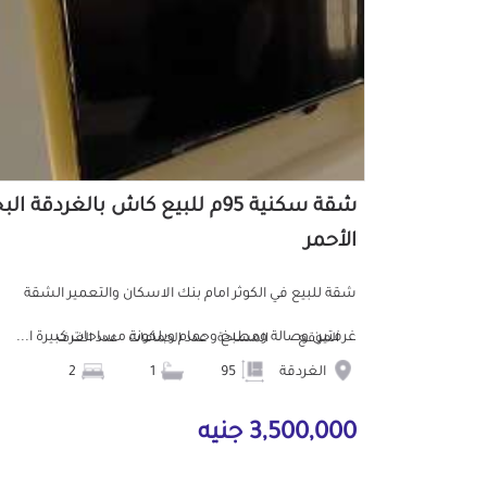
شقة سكنية 95م للبيع كاش بالغردقة الب
الأحمر
شقة للبيع في الكوثر امام بنك الاسكان والتعمير الشقة
غرفتين وصالة ومطبخ وحمام وبلكونة مساحات كبيرة ا...
الموقع
المساحة
عدد الحمامات
عدد الغرف
الغردقة
95
1
2
3,500,000 جنيه