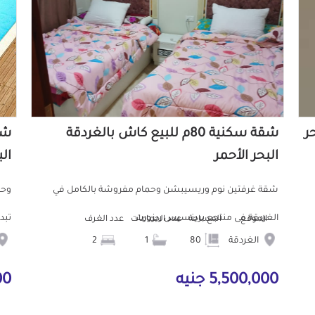
حر
شقة سكنية 80م للبيع كاش بالغردقة
البحر الأحمر
الب
شقة غرفتين نوم وريسيبشن وحمام مفروشة بالكامل في
وحد
الغردقة فى منتجع برينسيس ريزورت
تبدا من 58 متر المنت
الموقع
المساحة
عدد الحمامات
عدد الغرف
الغردقة
80
1
2
5,500,000 جنيه
000