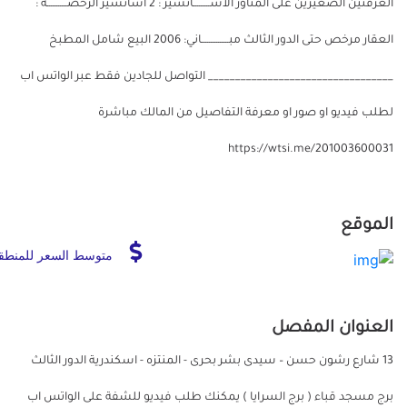
الغرفتين الصغيرين على المناور الاســـــــــانسير : 2 اسانسير الرخصـــــــــــة :
العقار مرخص حتى الدور الثالث مبـــــــــــــــاني: 2006 البيع شامل المطبخ
__________________________________ التواصل للجادين فقط عبر الواتس اب
لطلب فيديو او صور او معرفة التفاصيل من المالك مباشرة
https://wtsi.me/201003600031
الموقع
متوسط السعر للمنطق
العنوان المفصل
13 شارع رشون حسن – سيدى بشر بحرى - المنتزه - اسكندرية الدور الثالث
برج مسجد قباء ( برج السرايا ) يمكنك طلب فيديو للشفة على الواتس اب