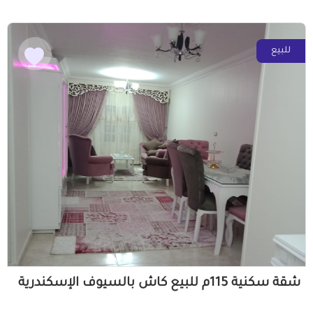
للبيع
شقة سكنية 115م للبيع كاش بالسيوف الإسكندرية