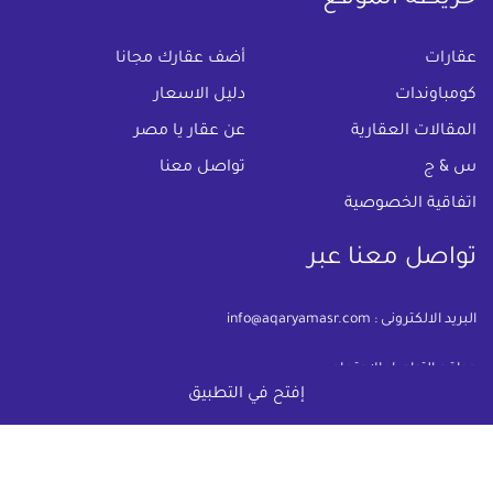
خريطة الموقع
(current)
عقارات
أضف عقارك مجانا
كومباوندات
دليل الاسعار
المقالات العقارية
عن عقار يا مصر
س & ج
تواصل معنا
اتفاقية الخصوصية
تواصل معنا عبر
البريد الالكترونى :
info@aqaryamasr.com
مواقع التواصل الاجتماعى
إفتح في التطبيق