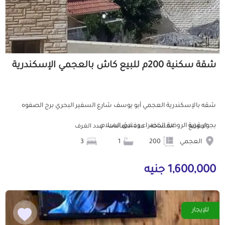
شقة سكنية 200م للبيع كاش بالعجمي الإسكندرية
شقه بالإسكندرية العجمي أبو يوسف شارع السفير البحري برج الصفوه
بجوار قرية الروضة الخضراء وفندق السلام...
الموقع
المساحة
عدد الحمامات
عدد الغرف
العجمي
200
1
3
1,600,000 جنيه
للإيجار