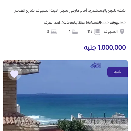
شقة للبيع بالإسكندرية أمام كارفور سيتى لايت السيوف شارع القدس
متفرع من مصطفى كامل 115م 3 غرف كبار ...
الموقع
المساحة
عدد الحمامات
عدد الغرف
السيوف
115
1
3
1,000,000 جنيه
للبيع