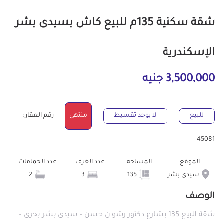
شقة سكنية 135م للبيع كاش بسيدى بشر
الإسكندرية
3,500,000 جنيه
للبيع
لا يوجد تقسيط
منتهي
رقم العقار :
45081
الموقع
المساحة
عدد الغرف
عدد الحمامات
سيدى بشر
135
3
2
الوصف
شقة للبيع 135 بشارع دكتور رشوان حسن – سيدى بشر بحرى –