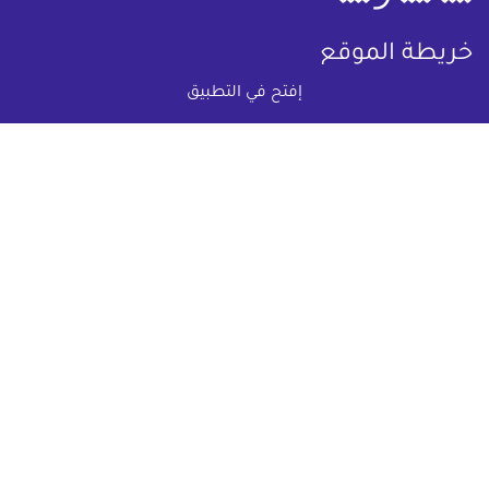
خريطة الموقع
إفتح في التطبيق
(current)
عقارات
أضف عقارك مجانا
كومباوندات
دليل الاسعار
المقالات العقارية
عن عقار يا مصر
س & ج
تواصل معنا
اتفاقية الخصوصية
تواصل معنا عبر
البريد الالكترونى :
info@aqaryamasr.com
مواقع التواصل الاجتماعى