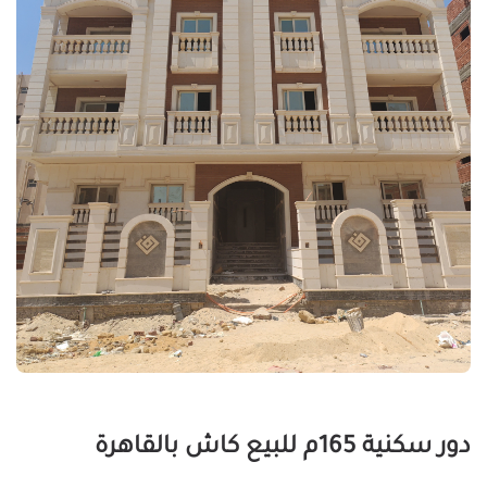
دور سكنية 165م للبيع كاش بالقاهرة