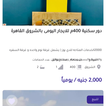
دور سكنية 400م للايجار اليومى بالشروق القاهرة
2000الخدمات المتاحه للدي يوز ( يشمل غرفة نوم واحده و غرفة السفره
والانترية والبسين وحمام ومطبخ واللن...
الموقع
المساحة
عدد الطوابق
عدد الحمامات
الشروق
400
1
2
2,000 جنيه / يومياً
للبيع