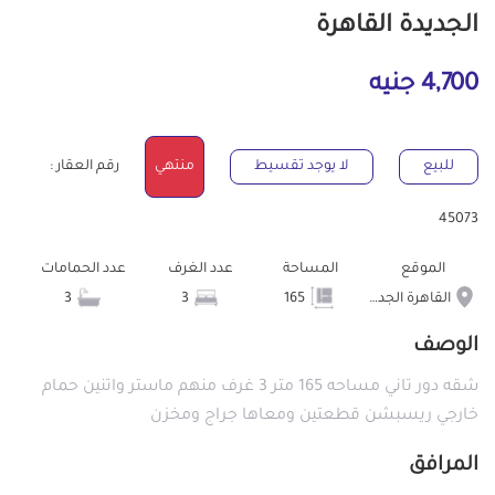
الجديدة القاهرة
4,700 جنيه
للبيع
لا يوجد تقسيط
منتهي
رقم العقار :
45073
الموقع
المساحة
عدد الغرف
عدد الحمامات
القاهرة الجديدة
165
3
3
الوصف
شقه دور تاني مساحه 165 متر 3 غرف منهم ماستر واتنين حمام
خارجي ريسبشن قطعتين ومعاها جراج ومخزن
المرافق