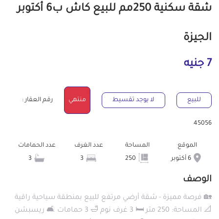
شقة سكنية 250مم للبيع كاش ب6 أكتوبر
الجيزة
7 جنيه
للبيع
لا يوجد تقسيط
منتهي
رقم العقار :
45056
الموقع
المساحة
عدد الغرف
عدد الحمامات
6 أكتوبر
250
3
3
الوصف
🏡 فرصة مميزة - شقة أرضي مرتفع للبيع بمنطقة سياحية راقية
📐 المساحة: 250 متر 🛏️ 3 غرف نوم 🛁 3 حمامات 🛋️ ريسبشن