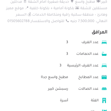
كبير 🍽️ مطبخ واسع 🌳 حديقة صغيرة أمام الشقة 🚪 مدخلين
مستقلين للشقة 🌇 بلكونة أمامية + بلكونة خلفية 📍 موقع مميز
وهادئ – منطقة سكنية راقية ومتكاملة الخدمات 💰 السعر
النهائي: 7,500,000 جنيه 📞 للتواصل والاستفسار:01505602788
المرافق
عدد الغرف
3
عدد الحمامات
3
عدد الغرف الرئيسية
3
عدد المطابخ
مطبخ واسع جداا
عدد الصالات
رسبشن كبير
الفئة
أسرة