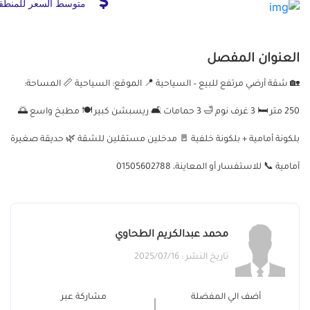
متوسط السعر للمنطق
العنوان المفصل
🏡 شقة أرضي مرتفع للبيع – السياحية 📍 الموقع: السياحية 📏 المساحة:
250 متر 🛏 3 غرف نوم 🛁 3 حمامات 🛋 ريسبشن كبير 🍽 مطبخ واسع 🌅
بلكونة أمامية + بلكونة خلفية 🚪 مدخلين مستقلين للشقة 🌿 حديقة صغيرة
أمامية 📞 للاستفسار أو المعاينة، 01505602788
محمد عبدالكريم الطحاوي
تاريخ النشر : 2025/07/16
أضف الي المفضلة
مشاركة عبر