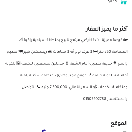
حدائق
أكثر ما يميز العقار
🏡 فرصة مميزة - شقة أرضي مرتفع للبيع بمنطقة سياحية راقية 📐
المساحة: 250 متر 🛏️ 3 غرف نوم 🛁 3 حمامات 🛋️ ريسبشن كبير 🍽️ مطبخ
واسع 🌳 حديقة صغيرة أمام الشقة 🚪 مدخلين مستقلين للشقة 🌇 بلكونة
أمامية + بلكونة خلفية 📍 موقع مميز وهادئ – منطقة سكنية راقية
ومتكاملة الخدمات 💰 السعر النهائي: 7,500,000 جنيه 📞 للتواصل
والاستفسار:01505602788
الموقع