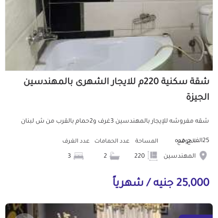
شقة سكنية 220م للايجار الشهرى بالمهندسين
الجيزة
شقه مفروشه للإيجار بالمهندسين 3غرف و2حمام بالقرب من ش لبنان
25الف ج مده
الموقع
المساحة
عدد الحمامات
عدد الغرف
المهندسين
220
2
3
25,000 جنيه / شهرياً