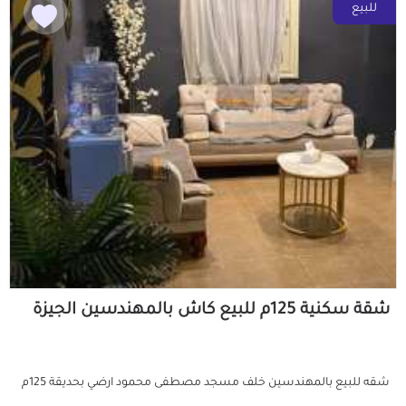
للبيع
شقة سكنية 125م للبيع كاش بالمهندسين الجيزة
شقه للبيع بالمهندسين خلف مسجد مصطفى محمود ارضي بحديقة 125م