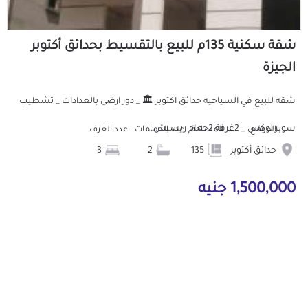
شقة سكنية 135م للبيع بالتقسيط بحدائق أكتوبر
الجيزة
شقه للبيع في السياحيه حدائق اكتوبر 🏛️ _ دور ارضى بالعدادات _ تشطيب
سوبر لوكس _ 2غرفة 2حمام ريسبش...
الموقع
المساحة
عدد الحمامات
عدد الغرف
حدائق أكتوبر
135
2
3
1,500,000 جنيه