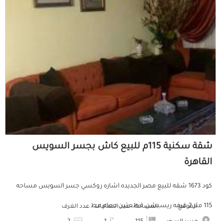
شقة سكنية 115م للبيع كاش بجسر السويس
القاهرة
كود 1673 شقه للبيع مصر الجديده اشاره روكسي جسر السويس مساحه
115 متر 2 غرفه ريسبشن قطعتين حمام مط...
الموقع
المساحة
عدد الحمامات
عدد الغرف