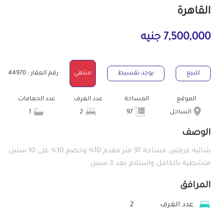
القاهرة
7,500,000 جنيه
للبيع
يوجد تقسيط
منتهي
رقم العقار : 44970
الموقع
المساحة
عدد الغرف
عدد الحمامات
الساحل
97
2
1
الوصف
شاليه غرفتين مساحة 97 متر مقدم 10% وخصم 10% على 10 سنين
متشطبة بالكامل واستلام بعد 3 سنين
المرافق
عدد الغرف
2