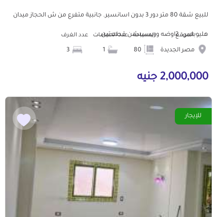
للبيع شقة 80 متر دور 3 بدون اسانسير. جانبية متفرع من ش الحجاز ميدان
هليوبلس. 2اوضه وريسيبشن قطعتين...
الموقع
المساحة
عدد الحمامات
عدد الغرف
مصر الجديدة
80
1
3
2,000,000 جنيه
للإيجار