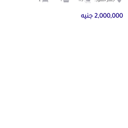
جسر السويس
115
1
2
2,000,000 جنيه