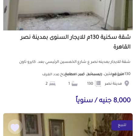
شقة سكنية 130م للايجار السنوى بمدينة نصر
القاهرة
شقة للايجار بمدينه نصر ع شارع الخمسين الرئيسي بعد. كايرو تاون
130متر( غرفتين، ريسبشن كبير ، مطبخ، ح...
الموقع
المساحة
عدد الحمامات
عدد الغرف
مدينة نصر
130
1
2
8,000 جنيه / سنوياً
للبيع