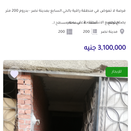
فرصة لا تعوض في منطقة راقية بالحي السابع بمدينة نصر - بدروم 200 متر
يصلح لجميع الانشطة - لأعلي سعر -...
الموقع
المساحة
مساحة مسطح البناء
مدينة نصر
200
200
3,100,000 جنيه
للإيجار