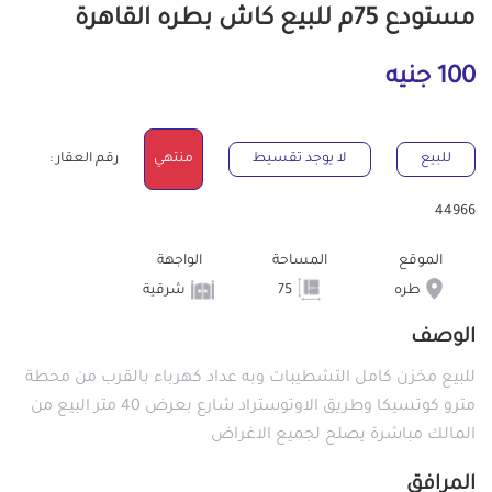
مستودع 75م للبيع كاش بطره القاهرة
100 جنيه
للبيع
لا يوجد تقسيط
منتهي
رقم العقار :
44966
الموقع
المساحة
الواجهة
طره
75
شرقية
الوصف
للبيع مخزن كامل التشطيبات وبه عداد كهرباء بالقرب من محطة
مترو كوتسيكا وطريق الاوتوستراد شارع بعرض 40 متر البيع من
المالك مباشرة يصلح لجميع الاغراض
المرافق