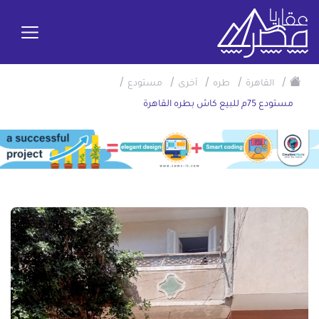
/
/
/
/
/
القاهرة
طره
أخرى
مستودع
مستودع 75م للبيع كاش بطره القاهرة