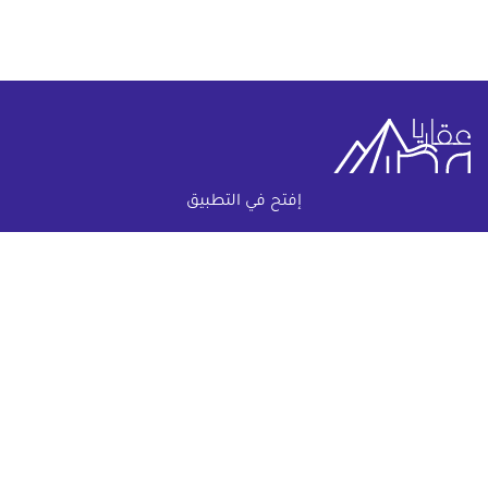
إفتح في التطبيق
خريطة الموقع
(current)
عقارات
أضف عقارك مجانا
كومباوندات
دليل الاسعار
المقالات العقارية
عن عقار يا مصر
س & ج
تواصل معنا
اتفاقية الخصوصية