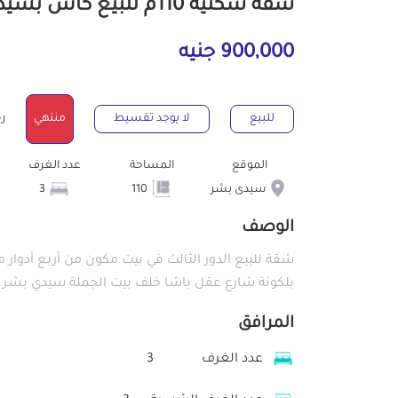
شقة سكنية 110م للبيع كاش بسيدى بشر الإسكندرية
900,000 جنيه
للبيع
لا يوجد تقسيط
منتهي
رقم
الموقع
المساحة
عدد الغرف
سيدى بشر
110
3
الوصف
بلكونة شارع عقل باشا خلف بيت الجملة سيدي بشر 
المرافق
عدد الغرف
3