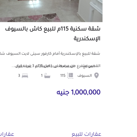
شقة سكنية 115م للبيع كاش بالسيوف
الإسكندرية
شقة للبيع بالإسكندرية أمام كارفور سيتى لايت السيوف شا
القدس متفرع من مصطفى كامل 115م 3 غرف كبار ...
الموقع
المساحة
عدد الحمامات
عدد الغرف
السيوف
115
1
3
1,000,000 جنيه
عقارات للبيع
عقارات