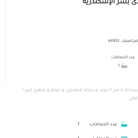
 العقار : 44952
عدد الحمامات
1
شقة للبيع الدور الثالث في بيت مكون من أربع أدوار مساحة ١١٠ متر ٣ غرف و صالة قطعتين و حمام و مطبخ كبير ٢
قبلي
عدد الحمامات
1