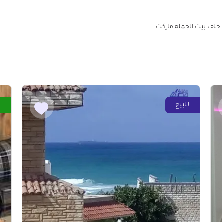
للبيع
ل