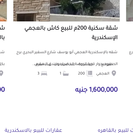
شقة سكنية 200م للبيع كاش بالعجمي
الإسكندرية
با
رع
شقه بالإسكندرية العجمي أبو يوسف شارع السفير البحري برج
شقه
الصفوه بجوار قرية الروضة الخضراء وفندق السلام...
بكل
الموقع
المساحة
عدد الحمامات
عدد الغرف
العجمي
200
1
3
1,600,000 جنيه
9,000 
 للبيع بالقاهره
عقارات للبيع بالاسكندرية