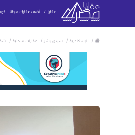
عقارات
أضف عقارك مجانا
كوم
/
/
/
/
الإسكندرية
سيدى بشر
عقارات سكنية
شقة