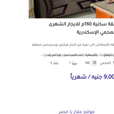
شقة سكنية 160م للايجار الشهرى
لعجمي الإسكندرية
 بالبيطاش ثانى نمره من البحر غرفتين ورسيبشن مجهزه
 الكماليات والاجهزه وتشطيب سوبر لوكس الدور ا...
الموقع
المساحة
عدد الحمامات
عدد الغرف
العجمي
160
1
3
جنيه / شهرياً
موقع عقار يا مصر