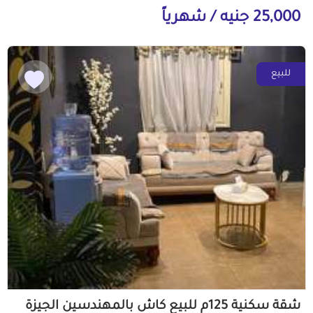
25,000 جنيه / شهرياً
للبيع
شقة سكنية 125م للبيع كاش بالمهندسين الجيزة