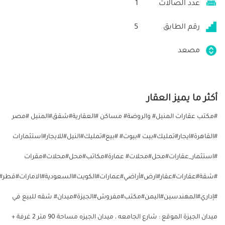
عدد الصالات
1
رقم الطابق
5
مصعد
أكثر ما يميز العقار
#مكتب عقارات المنيل# والروضة# مساكن #العقارية#شقق#المنيل #مصر
#القاهرة#ايجار#تمليك#بيت #بيوت# #بيع#تمليك#النيل#للايجار#استثمارات
#استثمار_عقارات#محل#محلات# عمارة#مكاتب#محل#محلات#مقرات
#شقة#عقارات#عقار#ارض#أراضي#عمارات#الكويت#السعودية#الامارات#قطر#ال
#إداري#المهندسين#اليمن#مكتب#مفروش#الجيزة#ميدان# شقه للبيع في
ميدان الجيزة الموقع : شارع الجامعه ، ميدان الجيزه مساحة 90 متر 2 غرفة +