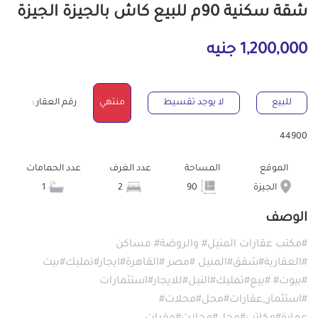
شقة سكنية 90م للبيع كاش بالجيزة الجيزة
1,200,000 جنيه
للبيع
لا يوجد تقسيط
منتهي
رقم العقار :
44900
الموقع
المساحة
عدد الغرف
عدد الحمامات
الجيزة
90
2
1
الوصف
#مكتب عقارات المنيل# والروضة# مساكن
#العقارية#شقق#المنيل #مصر #القاهرة#ايجار#تمليك#بيت
#بيوت# #بيع#تمليك#النيل#للايجار#استثمارات
#استثمار_عقارات#محل#محلات#