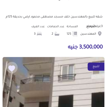
شقه للبيع بالمهندسين خلف مسجد مصطفى محمود ارضي بحديقة 125م
3غرف2حمام
الموقع
المساحة
عدد الحمامات
عدد الغرف
المهندسين
125
2
3
3,500,000 جنيه
للبيع