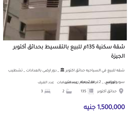
شقة سكنية 135م للبيع بالتقسيط بحدائق أكتوبر
الجيزة
شقه للبيع في السياحيه حدائق اكتوبر 🏛️ _ دور ارضى بالعدادات _ تشطيب
سوبر لوكس _ 2غرفة 2حمام ريسبش...
الموقع
المساحة
عدد الحمامات
عدد الغرف
حدائق أكتوبر
135
2
3
1,500,000 جنيه