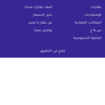
(current)
عقارات
أضف عقارك مجانا
كومباوندات
دليل الاسعار
المقالات العقارية
عن عقار يا مصر
س & ج
تواصل معنا
اتفاقية الخصوصية
تواصل معنا عبر
إفتح في التطبيق
البريد الالكترونى :
info@aqaryamasr.com
مواقع التواصل الاجتماعى