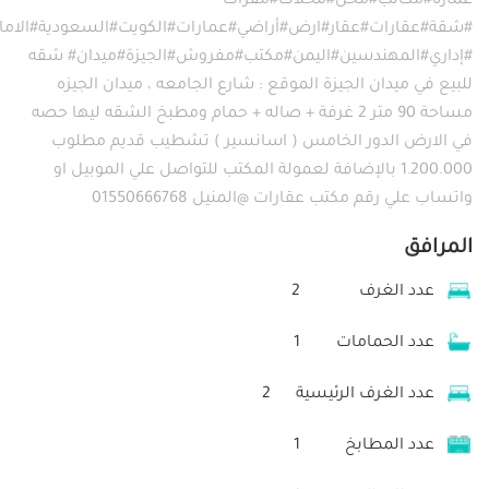
عمارة#مكاتب#محل#محلات#مقرات
#شقة#عقارات#عقار#ارض#أراضي#عمارات#الكويت#السعودية#الامارا
#إداري#المهندسين#اليمن#مكتب#مفروش#الجيزة#ميدان# شقه
للبيع في ميدان الجيزة الموقع : شارع الجامعه ، ميدان الجيزه
مساحة 90 متر 2 غرفة + صاله + حمام ومطبخ الشقه ليها حصه
في الارض الدور الخامس ( اسانسير ) تشطيب قديم مطلوب
1.200.000 بالإضافة لعمولة المكتب للتواصل علي الموبيل او
واتساب علي رقم مكتب عقارات @المنيل 01550666768
المرافق
عدد الغرف
2
عدد الحمامات
1
عدد الغرف الرئيسية
2
عدد المطابخ
1