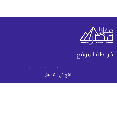
خريطة الموقع
(current)
عقارات
أضف عقارك مجانا
إفتح في التطبيق
كومباوندات
دليل الاسعار
المقالات العقارية
عن عقار يا مصر
س & ج
تواصل معنا
اتفاقية الخصوصية