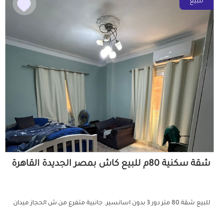
للبيع
شقة سكنية 80م للبيع كاش بمصر الجديدة القاهرة
للبيع شقة 80 متر دور 3 بدون اسانسير. جانبية متفرع من ش الحجاز ميدان