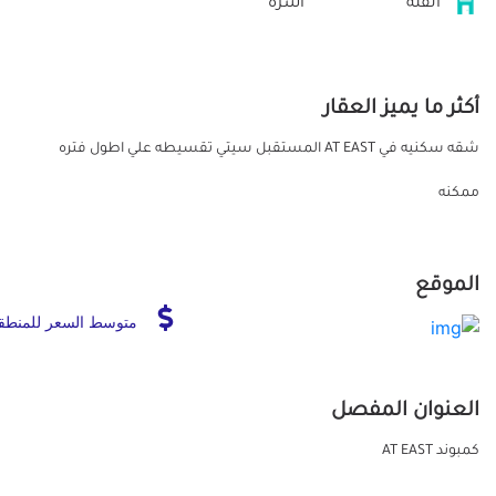
الفئة
أسرة
أكثر ما يميز العقار
شقه سكنيه في AT EAST المستقبل سيتي تقسيطه علي اطول فتره
ممكنه
الموقع
متوسط السعر للمنطق
العنوان المفصل
كمبوند AT EAST