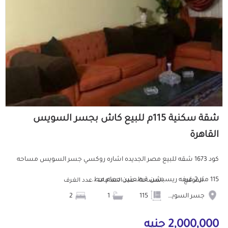
شقة سكنية 115م للبيع كاش بجسر السويس
القاهرة
كود 1673 شقه للبيع مصر الجديده اشاره روكسي جسر السويس مساحه
115 متر 2 غرفه ريسبشن قطعتين حمام مط...
الموقع
المساحة
عدد الحمامات
عدد الغرف
جسر السويس
115
1
2
2,000,000 جنيه