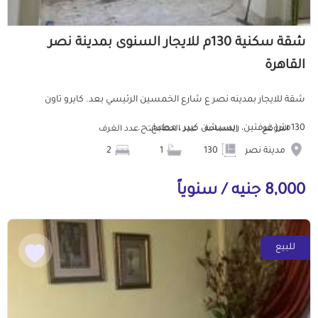
شقة سكنية 130م للايجار السنوى بمدينة نصر
القاهرة
شقة للايجار بمدينه نصر ع شارع الخمسين الرئيسي بعد. كايرو تاون
130متر( غرفتين، ريسبشن كبير ، مطبخ، ح...
الموقع
المساحة
عدد الحمامات
عدد الغرف
مدينة نصر
130
1
2
8,000 جنيه / سنوياً
للبيع