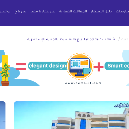
باوندات
دليل الاسعار
المقالات العقارية
عن عقار يا مصر
س & ج
تواصل 
/
نية
شقة سكنية 158م للبيع بالتقسيط بالمنتزة الإسكندرية