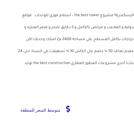
أستلم وحدتك السكنيه فورًا وأنتقل لحياتك الجديدة في قلب الإسكندرية! مشروع the best tower – أستلام فوري للوحدات . موقع
أستثنائي علي شارع مصطفي كامل الرئيسي بجوار المدارس الدوليه و الملاعب و مرخص بالكامل و 5 دقايق للبحر و قصر المنتزه و
شارع 45 . شقق فاخرة ومساحات تبدأ من 151 م2 حتي 176م2 جراجات بكامل المسطح علي مساحه 2400 م2 امتلك وحدتك الآن
بخطط سداد مريحة: سعر المتر يبدأ من 23.300 حتي 35.500 مقدم تعاقد 50 % خصم علي الكاش 10 % تسهيلات في السداد حتى 24
شهر أسعار تبدأ من 3.518.000 جنيه اتصل الآن قبل نفاد الوحدات! آحدي مشروعات المطور العقاري the best construction توجد
متوسط السعر للمنطقة