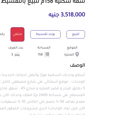
شقة سكنية 158م للبيع بالتقسيط بالمنتزة الإسكندرية
3,518,000 جنيه
للبيع
يوجد تقسيط
منتهي
رقم ال
الموقع
المساحة
عدد الغرف
المنتزة
158
3
الوصف
للوحدات . موقع أستثنائي علي شارع مصطفي كامل ال