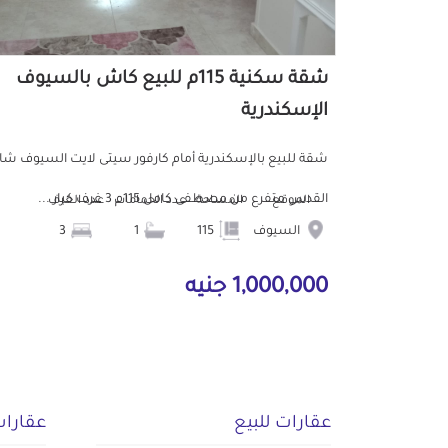
شقة سكنية 115م للبيع كاش بالسيوف
الإسكندرية
شقة للبيع بالإسكندرية أمام كارفور سيتى لايت السيوف شا
القدس متفرع من مصطفى كامل 115م 3 غرف كبار ...
الموقع
المساحة
عدد الحمامات
عدد الغرف
السيوف
115
1
3
1,000,000 جنيه
عقارات للبيع
عقارات