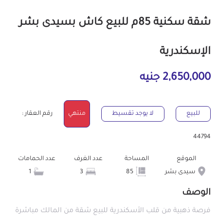
شقة سكنية 85م للبيع كاش بسيدى بشر
الإسكندرية
2,650,000 جنيه
للبيع
لا يوجد تقسيط
منتهي
رقم العقار :
44794
الموقع
المساحة
عدد الغرف
عدد الحمامات
سيدى بشر
85
3
1
الوصف
فرصة ذهبية من قلب الأسكندرية للبيع شقة من المالك مباشرة