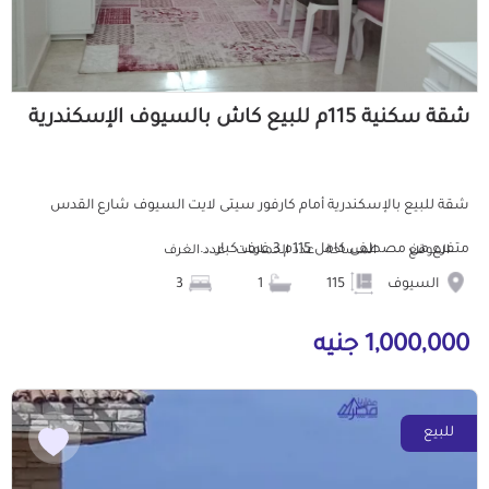
شقة سكنية 115م للبيع كاش بالسيوف الإسكندرية
شقة للبيع بالإسكندرية أمام كارفور سيتى لايت السيوف شارع القدس
متفرع من مصطفى كامل 115م 3 غرف كبار ...
الموقع
المساحة
عدد الحمامات
عدد الغرف
السيوف
115
1
3
1,000,000 جنيه
للبيع