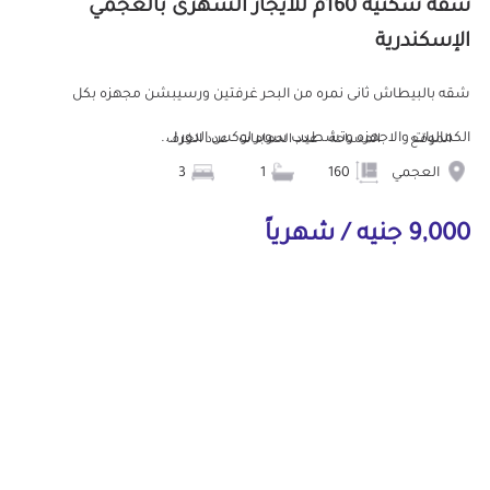
شقة سكنية 160م للايجار الشهرى بالعجمي
الإسكندرية
شقه بالبيطاش ثانى نمره من البحر غرفتين ورسيبشن مجهزه بكل
الكماليات والاجهزه وتشطيب سوبر لوكس الدور ا...
الموقع
المساحة
عدد الحمامات
عدد الغرف
العجمي
160
1
3
9,000 جنيه / شهرياً