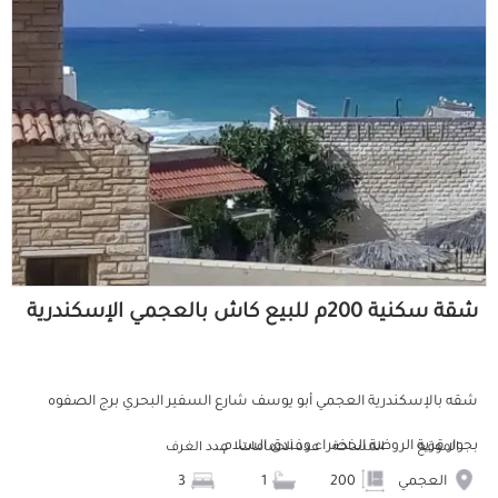
شقة سكنية 200م للبيع كاش بالعجمي الإسكندرية
شقه بالإسكندرية العجمي أبو يوسف شارع السفير البحري برج الصفوه
بجوار قرية الروضة الخضراء وفندق السلام...
الموقع
المساحة
عدد الحمامات
عدد الغرف
العجمي
200
1
3