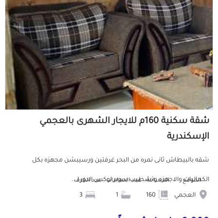
شقة سكنية 160م للايجار الشهرى بالعجمي
الإسكندرية
شقه بالبيطاش ثانى نمره من البحر غرفتين ورسيبشن مجهزه بكل
الكماليات والاجهزه وتشطيب سوبر لوكس الدور ا...
الموقع
المساحة
عدد الحمامات
عدد الغرف
العجمي
160
1
3