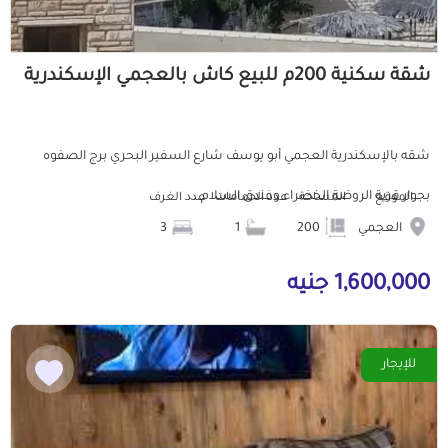
شقة سكنية 200م للبيع كاش بالعجمي الإسكندرية
شقه بالإسكندرية العجمي أبو يوسف شارع السفير البحري برج الصفوه
بجوار قرية الروضة الخضراء وفندق السلام...
الموقع
المساحة
عدد الحمامات
عدد الغرف
العجمي
200
1
3
1,600,000 جنيه
للإيجار