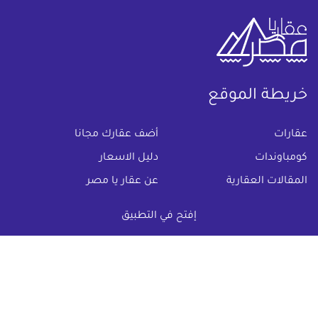
خريطة الموقع
(current)
عقارات
أضف عقارك مجانا
كومباوندات
دليل الاسعار
المقالات العقارية
عن عقار يا مصر
س & ج
تواصل معنا
إفتح في التطبيق
اتفاقية الخصوصية
تواصل معنا عبر
البريد الالكترونى :
info@aqaryamasr.com