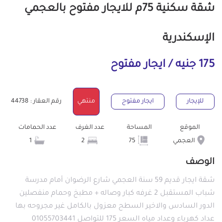
شقة سكنية 75م للايجار مفتوح بالعجمي
الإسكندرية
175 جنيه / ايجار مفتوح
للإيجار
ايجار مفتوح
منتهي
رقم العقار : 44738
الموقع
المساحة
عدد الغرف
عدد الحمامات
العجمي
75
2
1
الوصف
شقة ايجار قديم 59 سنة العجمي شارع الرضوان أمام مدرسة
شباب المستقبل 2 غرفه كبار وصاله + مطبخ وحمام منفصلين
الدور السادس والاخير السطح معزول بالكامل غير مجروحه بها
عداد كهرباء وعداد مياه السعر 175 للتواصل 01055703441