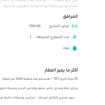
علي اربع سنوات. ✅ الوحدات بقت محدودة لو حابب ت
مشاريعنا وسابقة أعمالنا واختار قطعتك واحجزها . ✅ للتواصل  01066691377
المرافق
عرض الشارع
50×100
عدد الشوارع المحيطه
1
مياه
أكثر ما يميز العقار
💥 عزبة كايرو 2 💥