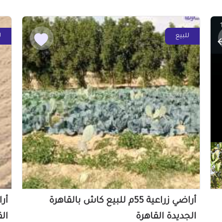
للبيع
ل
أراضي زراعية 55م للبيع كاش بالقاهرة
الجديدة القاهرة
ال