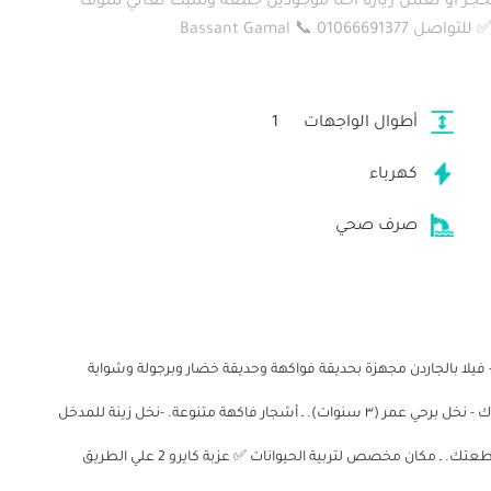
حجز أو تعمل زيارة احنا موجودين جمعة وسبت تعالي شوف
Bassant Gamal 
أطوال الواجهات
1
كهرباء
صرف صحي
 ✅ هتستلم فيه قطعة 5000 متر عليها:- - فيلا بالجاردن مجهزة بحديقة فواكهة وحديقة خضار وبرجولة وشواية
وخزان ماية ومدخل خاص مجهز بوابة من الحديد وشبكة انترلوك - نخل برحي عمر (٣ سنوات). ـ أشجار فاكهة متنوعة. -نخل زينة للمدخل
. ـ سور شجري بالكامل لعزبتك. ـ محابس وشبكات خاصة بقطعتك. ـ مكان مخصص لتربية الحيوانات ✅ عزبة كايرو 2 علي الطريق