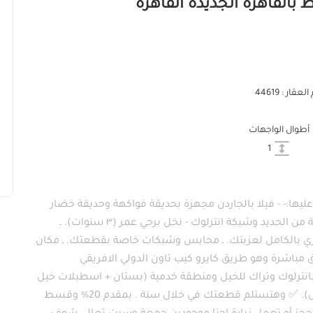
عقار : 44619
أطوال الواجهات
1
 كايرو 2 💥 ✅ هتستلم فيه قطعة 5000 متر عليها:- - فيلا بالجاردن مجهزة بحديقة فواكهة وحديقة خضار
وبرجولة وشواية وخزان ماية ومدخل خاص مجهز بوابة من الحديد وشبكة انترلوك - نخل برحي عمر (٣ سنوات). ـ
جري بالكامل لعزبتك. ـ محابس وشبكات خاصة بقطعتك. ـ مكان
انات ✅ عزبة كايرو 2 علي الطريق مباشرة وهو طريق كايرو كيب تاون الدولي الافريقي
انترلوك وتراك للخيل ومنطقة خدمية (بستان + اسطبلات خيل
+ كافيتريا ومطعم + ملعب + ألعاب ترفيهية للأطفال). ✅ وهتستلم قطعتك في خلال سنة . بمقدم 20% وقسط