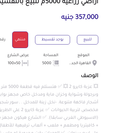
أراضي زراعية 5000م للبيع بالتقسيط بالقاهرة الجديدة القاهرة
357,000 جنيه
للبيع
يوجد تقسيط
منتهي
رقم ال
الموقع
المساحة
عرض الشارع
القاهرة الجديدة
5000
50×100
الوصف
💥 عزبة
أشجار فاكهة متنوعة. -نخل زينة للمدخل . ـ سور ش
مخصص لتربية الحيو
(الاسيوطي الغربي سابقا). ✅ الشارع هيكون مجهز ب