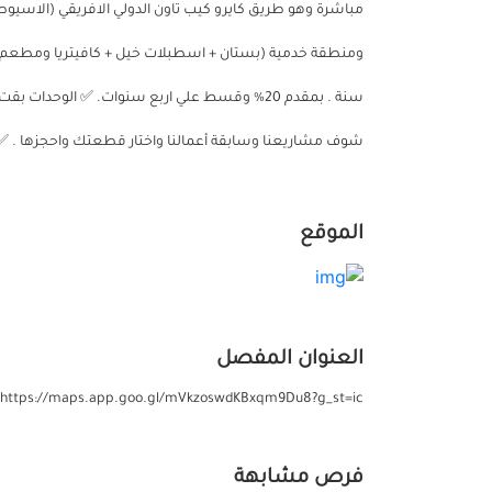
مباشرة وهو طريق كايرو كيب تاون الدولي الافريقي (الاسيوط
ومنطقة خدمية (بستان + اسطبلات خيل + كافيتريا ومطعم 
سنة . بمقدم 20% وقسط علي اربع سنوات. ✅ الوحد
شوف مشاريعنا وسابقة أعمالنا واختار قطعتك واحجزها . ✅ للتواصل  📞 01066691377
الموقع
العنوان المفصل
https://maps.app.goo.gl/mVkzoswdKBxqm9Du8?g_st=ic
فرص مشابهة