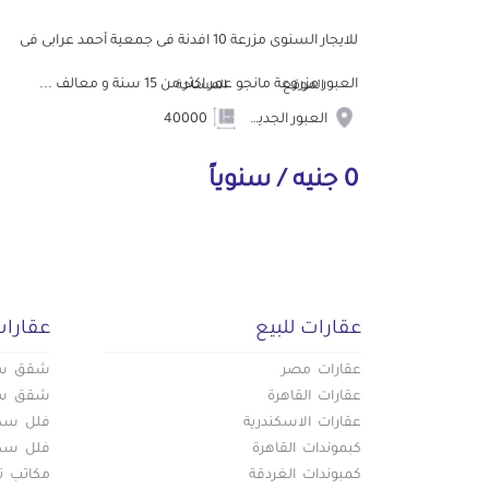
للايجار السنوى مزرعة 10 افدنة فى جمعية أحمد عرابى فى
العبور مزروعة مانجو عمر اكثر من 15 سنة و معالف ...
الموقع
المساحة
العبور الجديدة
40000
0 جنيه / سنوياً
عقارات للبيع
عقارات
عقارات مصر
شقق سكن
عقارات القاهرة
شقق سكن
عقارات الاسكندرية
فلل سكني
كبموندات القاهرة
فلل سكني
كمبوندات الغردقة
مكاتب تج