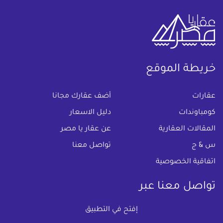
خريطة الموقع
(current)
عقارات
أضف عقارك مجانا
كومباوندات
دليل الاسعار
المقالات العقارية
عن عقار يا مصر
س & ج
تواصل معنا
اتفاقية الخصوصية
تواصل معنا عبر
إفتح في التطبيق
البريد الالكترونى :
info@aqaryamasr.com