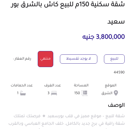
شقة سكنية 150م للبيع كاش بالشرق بور
سعيد
3,800,000 جنيه
للبيع
لا يوجد تقسيط
منتهي
رقم العقار :
44590
الموقع
المساحة
عدد الغرف
عدد الحمامات
الشرق
150
3
1
الوصف
شقة للبيع – موقع مميز في قلب بورسعيد 🔹 فرصتك تمتلك
شقة راقية في برج جديد بالكامل، خلف الجامع العباسي وبالقرب