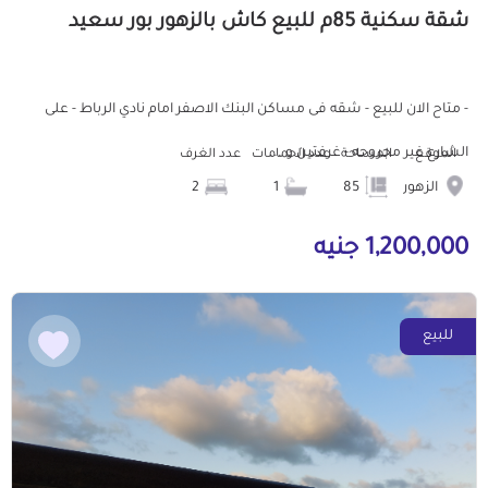
شقة سكنية 85م للبيع كاش بالزهور بور سعيد
- متاح الان للبيع - شقه فى مساكن البنك الاصفر امام نادي الرباط - على
الشارع غير مجروحه - غرفتين و ...
الموقع
المساحة
عدد الحمامات
عدد الغرف
الزهور
85
1
2
1,200,000 جنيه
للبيع