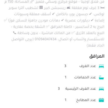
من فندق أوجينا – موقع مركزي وسكني متميز. 📏 المساحة: 150 م
🛏 3 غرف نوم مغلقة 🛋 ريسبشن كبير 🏢 تشطيب ألترا سوبر
لوكس: ✔ جبسون بورد بالكامل ✔ أسقف معلقة وسبوتات
إضاءة ✔ ديكورات عصرية ✔ دهانات مودرن جاهزة للسكن فورًا ✅
البرج به 2 أسانسير – كاملة المرافق ✅ الشقة بحصة عقارية –
البيع بالعقد الأزرق ✅ من المالك مباشرة – بدون وساطة 📞
للاستفسار واتساب أو اتصال: 01094047434 (يرجى التواصل
الجاد فقط)
المرافق
عدد الغرف
3
عدد الحمامات
1
عدد الغرف الرئيسية
3
عدد المطابخ
1