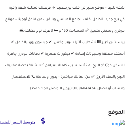
شقة للبيع – موقع مميز في قلب بورسعيد 🔹 فرصتك تمتلك شقة راقية
في برج جديد بالكامل، خلف الجامع العباسي وبالقرب من فندق أوجينا – موقع
مركزي وسكني متميز. 📏 المساحة: 150 م 🛏 3 غرف نوم مغلقة 🛋
ريسبشن كبير 🏢 تشطيب ألترا سوبر لوكس: ✔ جبسون بورد بالكامل ✔
أسقف معلقة وسبوتات إضاءة ✔ ديكورات عصرية ✔ دهانات مودرن جاهزة
للسكن فورًا ✅ البرج به 2 أسانسير – كاملة المرافق ✅ الشقة بحصة عقارية –
البيع بالعقد الأزرق ✅ من المالك مباشرة – بدون وساطة 📞 للاستفسار
واتساب أو اتصال: 01094047434 (يرجى التواصل الجاد فقط)
الموقع
متوسط السعر للمنطق