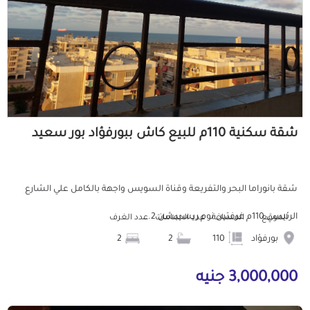
شقة سكنية 110م للبيع كاش ببورفؤاد بور سعيد
شقة بانوراما البحر والتفريعة وقناة السويس واجهة بالكامل علي الشارع
الرئيسي 110م غرفتين نوم ريسيبشن 2...
الموقع
المساحة
عدد الحمامات
عدد الغرف
بورفؤاد
110
2
2
3,000,000 جنيه