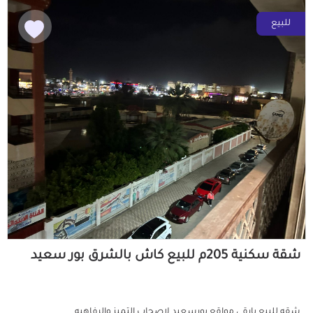
للبيع
شقة سكنية 205م للبيع كاش بالشرق بور سعيد
شقه للبيع بارقى مواقع بورسعيد لاصحاب التميز والرفاهيه