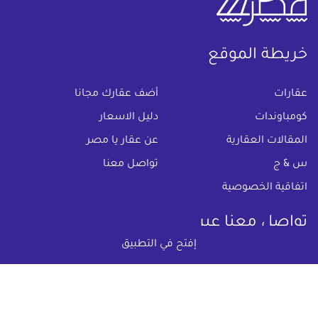
خريطة الموقع
(current)
عقارات
أضف عقارك مجانا
كومباوندات
دليل الاسعار
المقالات العقارية
عن عقار يا مصر
س & ج
تواصل معنا
اتفاقية الخصوصية
تواصل معنا عبر
إفتح في التطبيق
البريد الالكترونى :
info@aqaryamasr.com
مواقع التواصل الاجتماعى