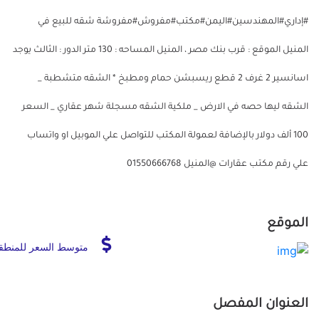
#إداري#المهندسين#اليمن#مكتب#مفروش#مفروشة شقه للبيع في
المنيل الموقع : قرب بنك مصر ، المنيل المساحه : 130 متر الدور : الثالث يوجد
اسانسير 2 غرف 2 قطع ريسبشن حمام ومطبخ * الشقه متشطبة _
الشقه ليها حصه في الارض _ ملكية الشقه مسجلة شهر عقاري _ السعر
100 ألف دولار بالإضافة لعمولة المكتب للتواصل علي الموبيل او واتساب
علي رقم مكتب عقارات @المنيل 01550666768
الموقع
متوسط السعر للمنطق
العنوان المفصل