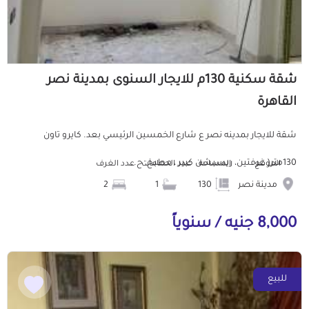
شقة سكنية 130م للايجار السنوى بمدينة نصر
القاهرة
شقة للايجار بمدينه نصر ع شارع الخمسين الرئيسي بعد. كايرو تاون
130متر( غرفتين، ريسبشن كبير ، مطبخ، ح...
الموقع
المساحة
عدد الحمامات
عدد الغرف
مدينة نصر
130
1
2
8,000 جنيه / سنوياً
للبيع