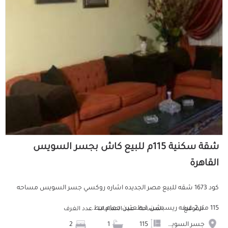
شقة سكنية 115م للبيع كاش بجسر السويس
القاهرة
كود 1673 شقه للبيع مصر الجديده اشاره روكسي جسر السويس مساحه
115 متر 2 غرفه ريسبشن قطعتين حمام مط...
الموقع
المساحة
عدد الحمامات
عدد الغرف
جسر السويس
115
1
2