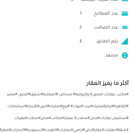
عدد المطابخ
1
عدد الصالات
2
رقم الطابق
3
مصعد
أكثر ما يميز العقار
#مكتب عقارات المنيل# والروضة# مساكن #العقارية#شقق#المنيل #مصر
#القاهرة#ايجار#تمليك#بيت #بيوت# #بيع#تمليك#النيل#للايجار#استثمارات
#استثمار_عقارات#محل#محلات# عمارة#مكاتب#محل#محلات#مقرات
#شقة#عقارات#عقار#ارض#أراضي#عمارات#الكويت#السعودية#الامارات#قطر#ال