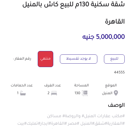
شقة سكنية 130م للبيع كاش بالمنيل
القاهرة
5,000,000 جنيه
للبيع
لا يوجد تقسيط
منتهي
رقم العقار :
44555
الموقع
المساحة
عدد الغرف
عدد الحمامات
المنيل
130
2
1
الوصف
#مكتب عقارات المنيل# والروضة# مساكن
#العقارية#شقق#المنيل #مصر #القاهرة#ايجار#تمليك#بيت