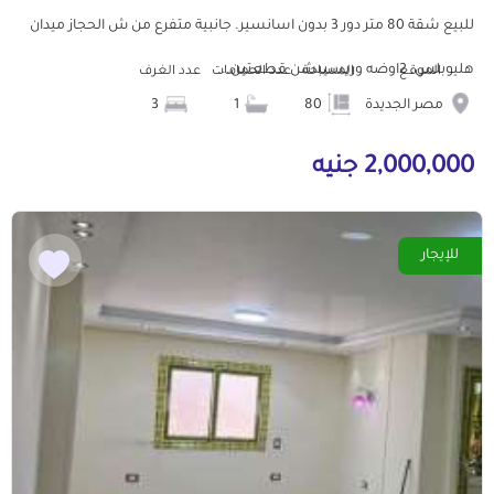
للبيع شقة 80 متر دور 3 بدون اسانسير. جانبية متفرع من ش الحجاز ميدان
هليوبلس. 2اوضه وريسيبشن قطعتين...
الموقع
المساحة
عدد الحمامات
عدد الغرف
مصر الجديدة
80
1
3
2,000,000 جنيه
للإيجار