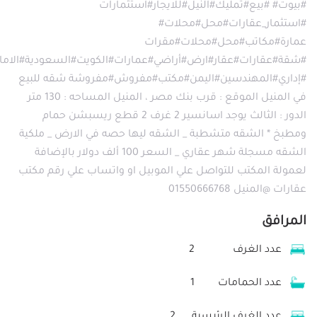
#بيوت# #بيع#تمليك#النيل#للايجار#استثمارات
#استثمار_عقارات#محل#محلات#
عمارة#مكاتب#محل#محلات#مقرات
#شقة#عقارات#عقار#ارض#أراضي#عمارات#الكويت#السعودية#الامارا
#إداري#المهندسين#اليمن#مكتب#مفروش#مفروشة شقه للبيع
في المنيل الموقع : قرب بنك مصر ، المنيل المساحه : 130 متر
الدور : الثالث يوجد اسانسير 2 غرف 2 قطع ريسبشن حمام
ومطبخ * الشقه متشطبة _ الشقه ليها حصه في الارض _ ملكية
الشقه مسجلة شهر عقاري _ السعر 100 ألف دولار بالإضافة
لعمولة المكتب للتواصل علي الموبيل او واتساب علي رقم مكتب
عقارات @المنيل 01550666768
المرافق
عدد الغرف
2
عدد الحمامات
1
عدد الغرف الرئيسية
2