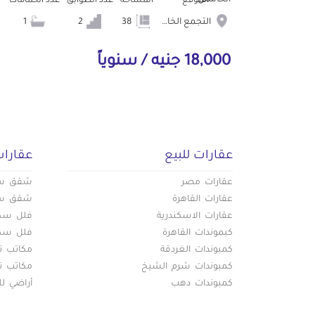
الموقع
المساحة
عدد الطوابق
عدد الحمامات
التجمع الخامس الشويفات
38
2
1
18,000 جنيه / سنوياً
عقارات للبيع
عقارات
عقارات مصر
شقق سكن
عقارات القاهرة
شقق سكن
عقارات الاسكندرية
فلل سكني
كبموندات القاهرة
فلل سكني
كمبوندات الغردقة
مكاتب تج
كمبوندات شرم الشيخ
مكاتب تج
كمبوندات دهب
أراضي لل