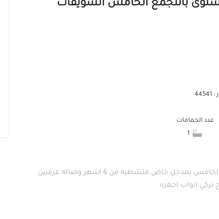
رية 100م للايجار السنوى بالتجمع الخامس الشويفات
445
عدد الحمامات
1
من المالك مباشره شقه بيزمنت في فيلا ف التجمع الخامس بمدخل خاص متشطبه من 6 اشهر وصاله غرفتين
ركي ابواب اجهزه