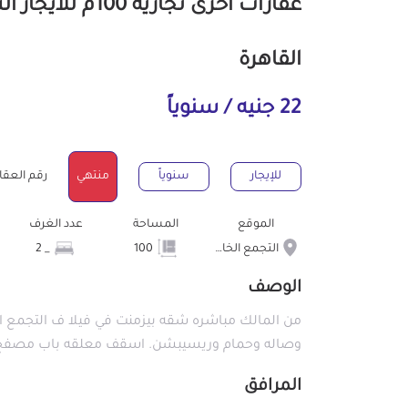
عقارات أخرى تجا
القاهرة
22 جنيه / سنوياً
للإيجار
سنوياً
منتهي
رقم العقار : 41
الموقع
المساحة
عدد الغرف
التجمع الخامس الشويفات
100
_ 2
الوصف
وصاله وحمام وريسيبشن. اسقف معلقه باب مصفح ت
المرافق