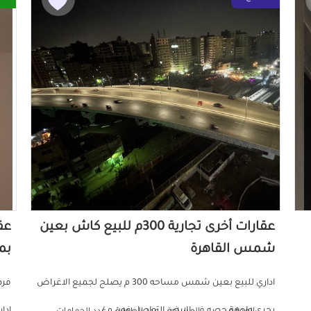
عقارات أخرى تجارية 300م للبيع كاش بعين
شمس القاهرة
بم
اداري للبيع بعين شمس مساحه 300 م يصلح لجميع الاغراض
فرص
بحري واجهة حصه في الارض التواصل فون م / ...
إدا