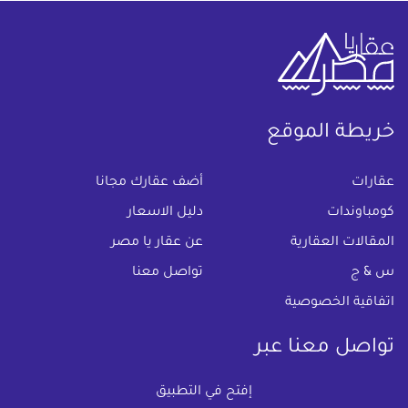
خريطة الموقع
(current)
عقارات
أضف عقارك مجانا
كومباوندات
دليل الاسعار
المقالات العقارية
عن عقار يا مصر
س & ج
تواصل معنا
اتفاقية الخصوصية
تواصل معنا عبر
إفتح في التطبيق
البريد الالكترونى :
info@aqaryamasr.com