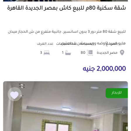
شقة سكنية 80م للبيع كاش بمصر الجديدة القاهرة
للبيع شقة 80 متر دور 3 بدون اسانسير. جانبية متفرع من ش الحجاز ميدان
هليوبلس. 2اوضه وريسيبشن قطعتين...
الموقع
المساحة
عدد الحمامات
عدد الغرف
مصر الجديدة
80
1
3
2,000,000 جنيه
للإيجار