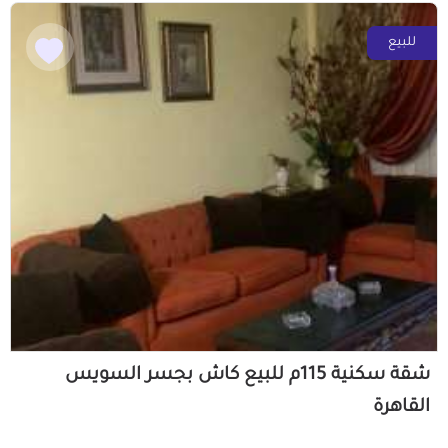
للبيع
شقة سكنية 115م للبيع كاش بجسر السويس
القاهرة