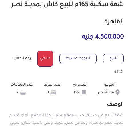
شقة سكنية 165م للبيع كاش بمدينة نصر
القاهرة
4,500,000 جنيه
للبيع
لا يوجد تقسيط
منتهي
رقم العقار :
44471
الموقع
المساحة
عدد الغرف
عدد الحمامات
مدينة نصر
165
3
2
الوصف
شقة للبيع في مدينة نصر – موقع متميز جدًا الموقع: أمام قسم
مدينة نصر مباشرة، ومدخل مكرم عبيد، وعلى ناصية شارع سيتي