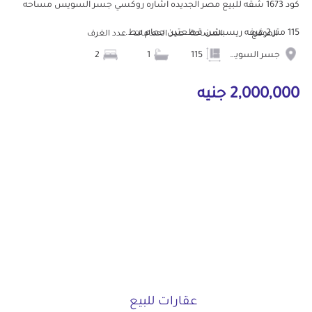
كود 1673 شقه للبيع مصر الجديده اشاره روكسي جسر السويس مساحه
115 متر 2 غرفه ريسبشن قطعتين حمام مط...
الموقع
المساحة
عدد الحمامات
عدد الغرف
جسر السويس
115
1
2
2,000,000 جنيه
عقارات للبيع