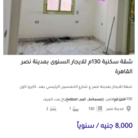
شقة سكنية 130م للايجار السنوى بمدينة نصر
القاهرة
شقة للايجار بمدينه نصر ع شارع الخمسين الرئيسي بعد. كايرو تاون
130متر( غرفتين، ريسبشن كبير ، مطبخ، ح...
الموقع
المساحة
عدد الحمامات
عدد الغرف
مدينة نصر
130
1
2
8,000 جنيه / سنوياً