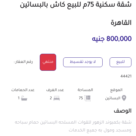
شقة سكنية 75م للبيع كاش بالبساتين
القاهرة
800,000 جنيه
للبيع
لا يوجد تقسيط
منتهي
رقم العقار :
44421
الموقع
المساحة
عدد الغرف
عدد الحمامات
البساتين
75
2
1
الوصف
شقة بكمبوند الزهور للقوات المسلحه البساتين حمام سباحه
ومسجد ومول به جميع الخدمات