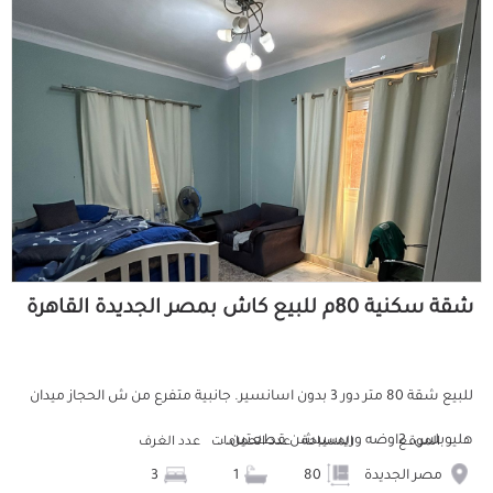
شقة سكنية 80م للبيع كاش بمصر الجديدة القاهرة
للبيع شقة 80 متر دور 3 بدون اسانسير. جانبية متفرع من ش الحجاز ميدان
هليوبلس. 2اوضه وريسيبشن قطعتين...
الموقع
المساحة
عدد الحمامات
عدد الغرف
مصر الجديدة
80
1
3