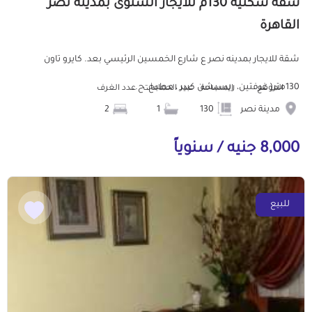
شقة سكنية 130م للايجار السنوى بمدينة نصر
القاهرة
شقة للايجار بمدينه نصر ع شارع الخمسين الرئيسي بعد. كايرو تاون
130متر( غرفتين، ريسبشن كبير ، مطبخ، ح...
الموقع
المساحة
عدد الحمامات
عدد الغرف
مدينة نصر
130
1
2
8,000 جنيه / سنوياً
للبيع