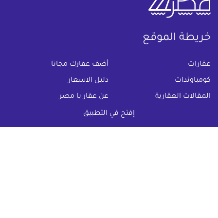
خريطة الموقع
(current)
عقارات
أضف عقارك مجانا
كومباوندات
دليل الاسعار
المقالات العقارية
عن عقار يا مصر
س & ج
تواصل معنا
إفتح في التطبيق
اتفاقية الخصوصية
تواصل معنا عبر
البريد الالكترونى :
info@aqaryamasr.com
مواقع التواصل الاجتماعى