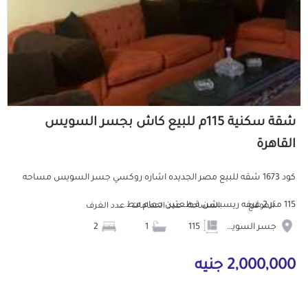
شقة سكنية 115م للبيع كاش بجسر السويس
القاهرة
كود 1673 شقه للبيع مصر الجديده اشاره روكسي جسر السويس مساحه
115 متر 2 غرفه ريسبشن قطعتين حمام مط...
الموقع
المساحة
عدد الحمامات
عدد الغرف
جسر السويس
115
1
2
2,000,000 جنيه