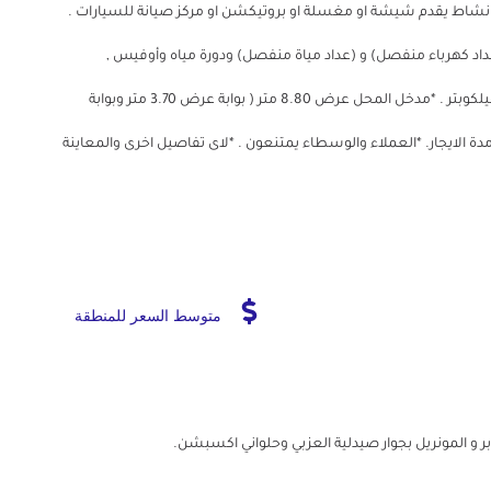
نشاط يقدم شيشة او مغسلة او بروتيكشن او مركز صيانة للسيارات .
اد كهرباء منفصل) و (عداد مياة منفصل) ودورة مياه وأوفيس ,
ومصافى معدنية للصرف , 95% من اجمالى المساحة ارضية هيلكوبتر . *مدخل المحل عرض 8.80 متر ( بوابة عرض 3.70 متر وبوابة
 ومدة الايجار. *العملاء والوسطاء يمتنعون . *لاى تفاصيل اخرى والمعاينة
متوسط السعر للمنطقة