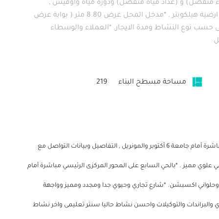
اء منفصل) و (عداد مياة منفصل) ودورة مياه وأوفيس ,
ومصافى معدنية للصرف , 95% من اجمالى المساحة ارضية هيلكوبتر . *مدخل المحل عرض 8.80 متر ( بوابة عرض
 *قابل للتفاوض على حسب نوع النشاط ومدة الايجار. *العملاء والوسطاء
ل
مساحة مسطح البناء
219
*محل او مسطح للإيجار بالحي السابع على المحور المركزي مباشرة أمام جامعة 6 أكتوبر والمونريل , التفاصيل وبيانات التواصل مع
نيا في الصور👇. *مسجل بلا مخالفات 219متر ارضي علوي مميز . *بالحي السابع على المحور المركزى الرئيسي مباشرة أمام
العزبي وحلواني اكسبشن. *شارع تجاري وحيوي جدا ومجدد ومميز وواجهة
ري والبراندات والتوكيلات واحسن نشاط حاليا سنتر تعليمى واخر نشاط