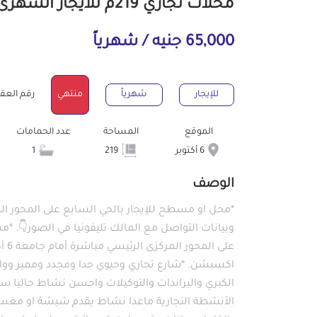
محلات تجاري 219م للايجار الشهرى ب6 أكتوبر الجيزة
65,000 جنيه / شهرياً
للإيجار
شهرياً
منتهي
رقم العقار : 2
الموقع
المساحة
عدد الحمامات
6 أكتوبر
219
1
الوصف
على
اكسبشن. *شارع تجاري وحيوي جدا ومجدد ومميز وواجه
الكبري والبراندات والتوكيلات واحسن نشاط حاليا 
الأنشطة التجارية ماعدا نشاط يقدم شيشة او مغسل