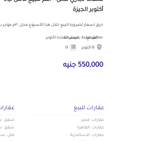
أكتوبر الجيزة
حرق اسعار لضرورة البيع خلال هذا الأسبوع محل ٣٠م 
٥٥٠ الف فقط بميدان النجده اكتوبر
الموقع
المساحة
6 أكتوبر
0
550,000 جنيه
عقارات للبيع
عقارات
عقارات مصر
شقق سكن
عقارات القاهرة
شقق سكن
عقارات الاسكندرية
فلل سكني