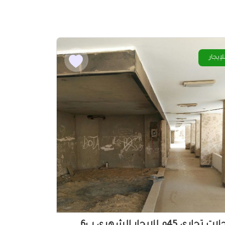
لإيجار
محلات تجاري 45م للايجار الشهرى ب6