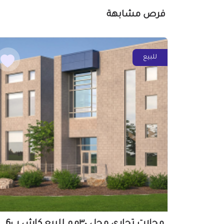
فرص مشابهة
للبيع
محلات تجاري محل ٣٠مم للبيع كاش ب6