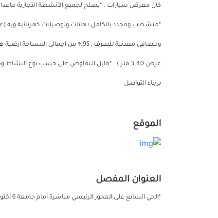
كان معرض سيارات . *يصلح لجميع الأنشطة التجارية ماعدا 
*متشطب ومجدد بالكامل دهانات وتوصيلات كهربائية وبه (عد
عرض 3.40 متر ) . *قابل للتفاوض على حسب نوع النشاط
برجاء التواصل
الموقع
العنوان المفصل
*الحي السابع على المحور الرئيسي مباشرة أمام جامعة 6 أكتوبر و المونريل بجوار صيدلية العزبي وحلواني اكسبشن.