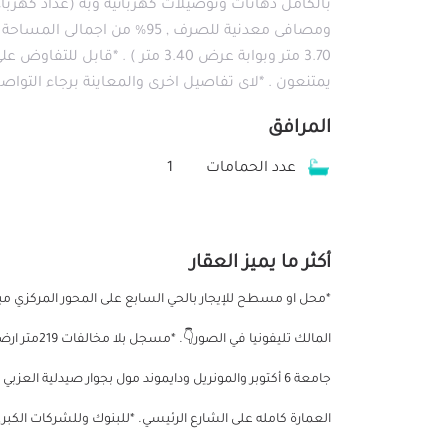
بالكامل دهانات وتوصيلات كهربائية وبه (عداد كهرب
3.70 متر وبوابة عرض 3.40 متر ) .
يمتنعون . *لاى تفاصيل اخرى والمعاينة برجاء التواص
المرافق
عدد الحمامات
1
أكثر ما يميز العقار
المالك تليفو
جامعة 6 أكتوبر والمونريل ودايموند مول بجوار صيدلية 
العمارة كامله على الشارع الرئيسي. *للبنوك وللشركات الكب