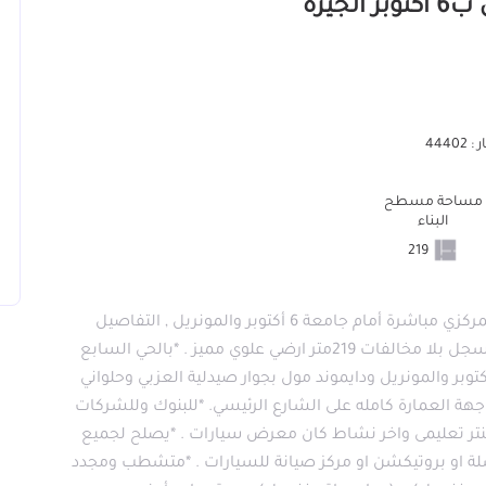
4440
مساحة مسطح
البناء
219
*محل او مسطح للإيجار بالحي السابع على المحور المركزي مباشرة أمام جامعة 6 أكتوبر والمونريل , التفاصيل
وبيانات التواصل مع المالك تليفونيا في الصور👇. *مسجل بلا مخالفات 219متر ارضي علوي مميز . *بالحي السابع
 المحور المركزى الرئيسي مباشرة أمام جامعة 6 أكتوبر والمونريل ودايموند مول بجوار صيدلية العزبي وحلواني
ة العمارة كامله على الشارع الرئيسي. *للبنوك وللشركات
سنتر تعليمى واخر نشاط كان معرض سيارات . *يصلح لجميع
ة او بروتيكشن او مركز صيانة للسيارات . *متشطب ومجدد