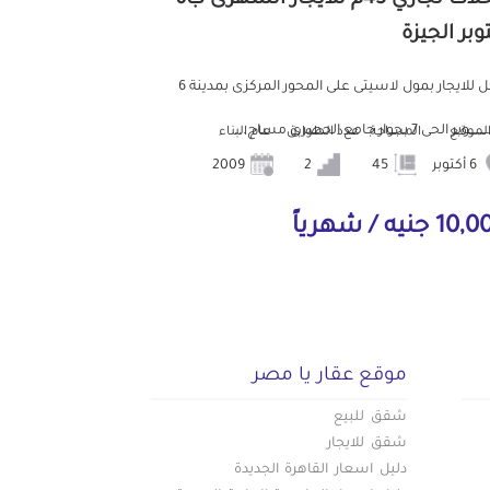
وبر الجيزة
محل للايجار بمول لاسيتى على المحور المركزى بمدينة 6
ـــوبر الحى 7 بجوار جامع الحصرى مساح...
لموقع
المساحة
عدد الطوابق
عام البناء
6 أكتوبر
45
2
2009
1 جنيه / شهرياً
موقع عقار يا مصر
شقق للبيع
شقق للايجار
دليل اسعار القاهرة الجديدة