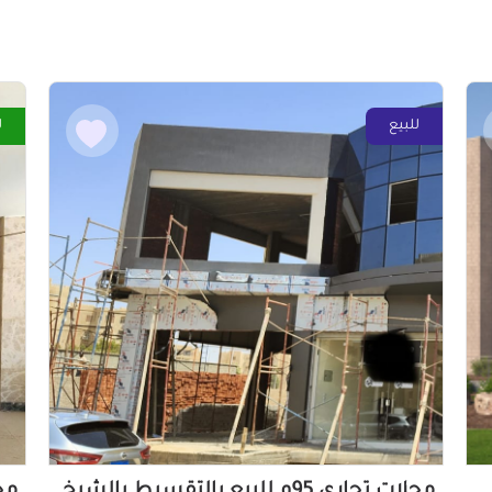
للبيع
ل
محلات تجاري 95م للبيع بالتقسيط بالشيخ