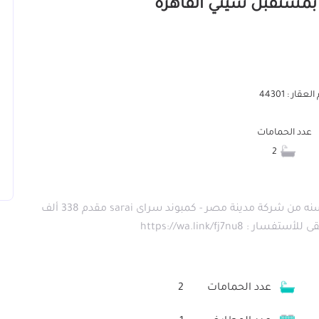
عقار : 44301
عدد الحمامات
2
شقة3 غرف للبيع فى المستقبل سيتي بتقسيط 12 سنه من شركة مدينة مصر - كمبوند سراى sarai مقدم 338 ألف
عدد الحمامات
2