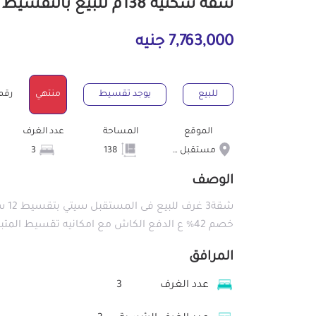
شقة سكنية 138م للبيع بالتقسيط بمستقبل سيتي القاهرة
7,763,000 جنيه
للبيع
يوجد تقسيط
منتهي
رقم ال
الموقع
المساحة
عدد الغرف
مستقبل سيتي
138
3
الوصف
خصم 42% ع الدفع الكاش مع امكانيه تقسيط المتبقى للأستفسار : https://wa.link/fj7nu8
المرافق
عدد الغرف
3