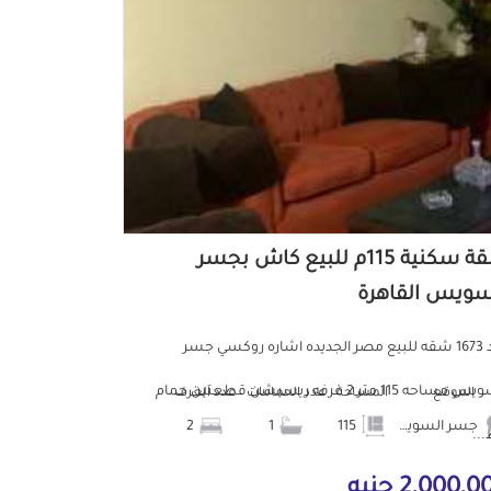
شقة سكنية 115م للبيع كاش بجسر
سويس القاهرة
كود 1673 شقه للبيع مصر الجديده اشاره روكسي جسر
السويس مساحه 115 متر 2 غرفه ريسبشن قطعتين حمام
الموقع
المساحة
عدد الحمامات
عدد الغرف
جسر السويس
115
1
2
..
2,000, جنيه