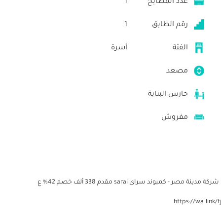
عدد المطابخ
1
رقم الطابق
1
الفئة
أسرة
مصعد
حارس البناية
مفروش
شقة3 غرف للبيع فى المستقبل سيتي بتقسيط 12 سنه من شركة مدينة مصر - كمبوند سراى sarai مقدم 338 ألف خصم 42% ع