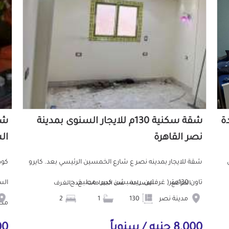
دة
شقة سكنية 130م للايجار السنوى بمدينة
نصر القاهرة
ال
ش
شقة للايجار بمدينه نصر ع شارع الخمسين الرئيسي بعد. كايرو
تاون 130متر( غرفتين، ريسبشن كبير ، مطبخ، ح...
الموقع
المساحة
عدد الحمامات
عدد الغرف
مدينة نصر
130
1
2
مط.
8,000 جنيه / سنوياً
000