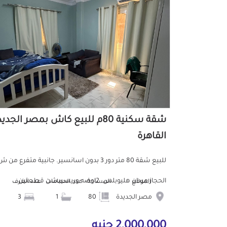
شقة سكنية 80م للبيع كاش بمصر الجدي
القاهرة
للبيع شقة 80 متر دور 3 بدون اسانسير. جانبية متفرع من 
الحجاز ميدان هليوبلس. 2اوضه وريسيبشن قطعتين...
الموقع
المساحة
عدد الحمامات
عدد الغرف
مصر الجديدة
80
1
3
2,000,000 جنيه