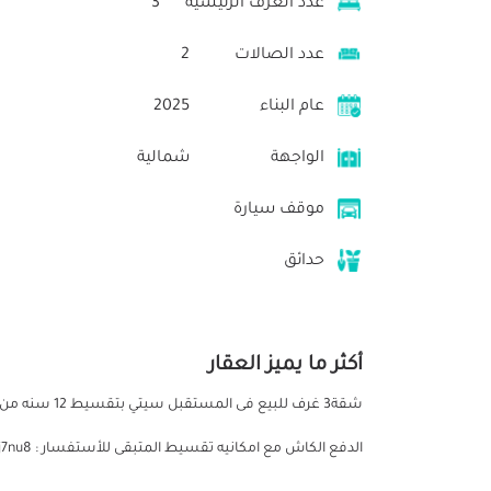
عدد الغرف الرئيسية
3
عدد الصالات
2
عام البناء
2025
الواجهة
شمالية
موقف سيارة
حدائق
أكثر ما يميز العقار
الدفع الكاش مع امكانيه تقسيط المتبقى للأستفسار : https://wa.link/fj7nu8