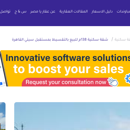
باوندات
دليل الاسعار
المقالات العقارية
عن عقار يا مصر
س & ج
تواصل 
/
 سكنية
شقة سكنية 138م للبيع بالتقسيط بمستقبل سيتي القاهرة