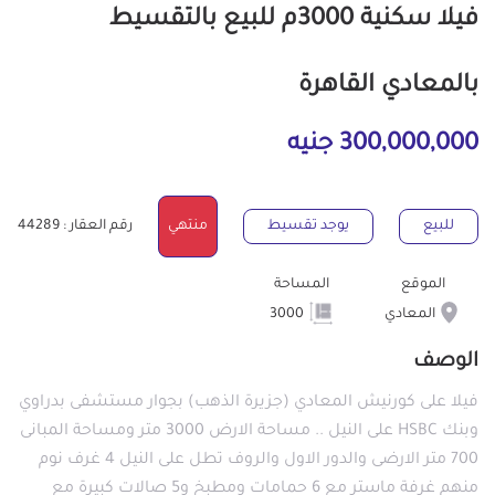
فيلا سكنية 3000م للبيع بالتقسيط
بالمعادي القاهرة
300,000,000 جنيه
للبيع
يوجد تقسيط
منتهي
رقم العقار : 44289
الموقع
المساحة
المعادي
3000
الوصف
فيلا على كورنيش المعادي (جزيرة الذهب) بجوار مستشفى بدراوي
وبنك HSBC على النيل .. مساحة الارض 3000 متر ومساحة المبانى
700 متر الارضى والدور الاول والروف تطل على النيل 4 غرف نوم
منهم غرفة ماستر مع 6 حمامات ومطبخ و5 صالات كبيرة مع