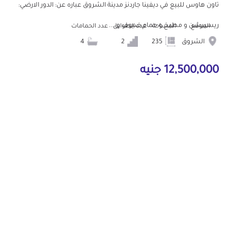
تاون هاوس للبيع في ديفينا جاردنز مدينة الشروق عباره عن: الدور الارضي:
ريسيبشن و مطبخ و حمام ضيوف و ...
الموقع
المساحة
عدد الطوابق
عدد الحمامات
الشروق
235
2
4
12,500,000 جنيه