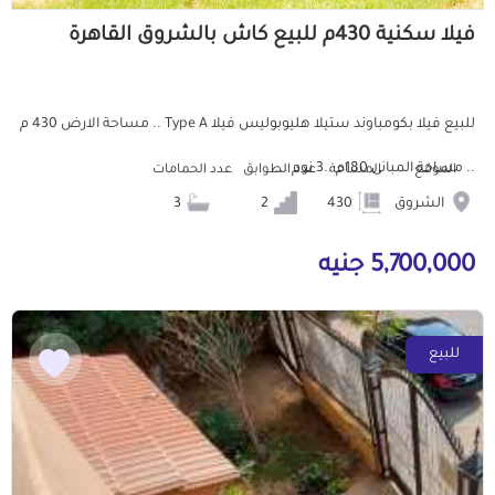
فيلا سكنية 430م للبيع كاش بالشروق القاهرة
للبيع فيلا بكومباوند ستيلا هليوبوليس فيلا Type A .. مساحة الارض 430 م
.. مساحة المبانى 180م ..3 نوم ...
الموقع
المساحة
عدد الطوابق
عدد الحمامات
الشروق
430
2
3
5,700,000 جنيه
للبيع