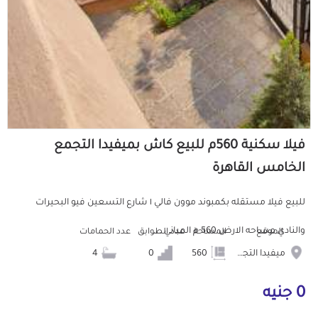
فيلا سكنية 560م للبيع كاش بميفيدا التجمع
الخامس القاهرة
للبيع فيلا مستقله بكمبوند موون فالي ١ شارع التسعين فيو البحيرات
والنادي مساحه الارض 560 م المباني ...
الموقع
المساحة
عدد الطوابق
عدد الحمامات
ميفيدا التجمع الخامس
560
0
4
0 جنيه