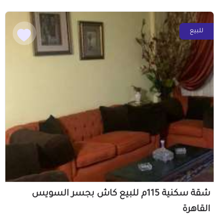
للبيع
شقة سكنية 115م للبيع كاش بجسر السويس
القاهرة