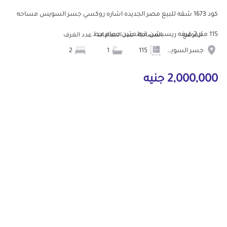
كود 1673 شقه للبيع مصر الجديده اشاره روكسي جسر السويس مساحه
115 متر 2 غرفه ريسبشن قطعتين حمام مط...
الموقع
المساحة
عدد الحمامات
عدد الغرف
جسر السويس
115
1
2
2,000,000 جنيه