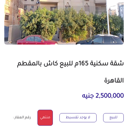
شقة سكنية 165م للبيع كاش بالمقطم
القاهرة
2,500,000 جنيه
للبيع
لا يوجد تقسيط
منتهي
رقم العقار :