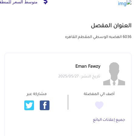
متوسط السعر للمنطق
العنوان المفصل
6036 الهضبه الوسطي المقطم القاهره
Eman Fawzy
تاريخ النشر : 2025/05/27
أضف الي المفضلة
مشاركة عبر
جميع إعلانات البائع