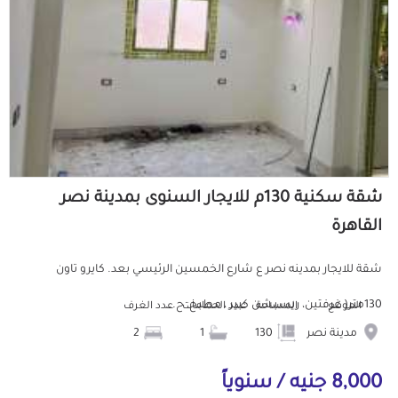
شقة سكنية 130م للايجار السنوى بمدينة نصر
القاهرة
شقة للايجار بمدينه نصر ع شارع الخمسين الرئيسي بعد. كايرو تاون
130متر( غرفتين، ريسبشن كبير ، مطبخ، ح...
الموقع
المساحة
عدد الحمامات
عدد الغرف
مدينة نصر
130
1
2
8,000 جنيه / سنوياً