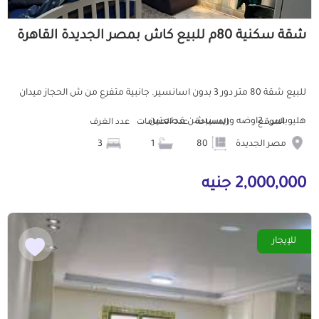
شقة سكنية 80م للبيع كاش بمصر الجديدة القاهرة
للبيع شقة 80 متر دور 3 بدون اسانسير. جانبية متفرع من ش الحجاز ميدان
هليوبلس. 2اوضه وريسيبشن قطعتين...
الموقع
المساحة
عدد الحمامات
عدد الغرف
مصر الجديدة
80
1
3
2,000,000 جنيه
للإيجار