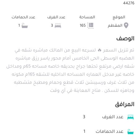
44276
الموقع
المساحة
عدد الغرف
عدد الحمامات
المقطم
165
3
1
الوصف
تم تنزيل السعر 🔥 لسرعه البيع من المالك مباشره شقه في
الهضبه الوسطى الحى الخامس أمام محور ياسر رزق مباشره
شقه ارضي مرتفع تحتها جراج بحديقه خاصه مساحه 65م ومداخل
خاصه غير مدخل العماره المساحه الداخليه للشقه 165م مكونه
من ثلاث غرف ورسيبشن ثلاث قطع وحمام ومطبخ متشطبه
وجاهزه للسكن . متاح المعاينة في أي وقت
المرافق
عدد الغرف
3
عدد الحمامات
1