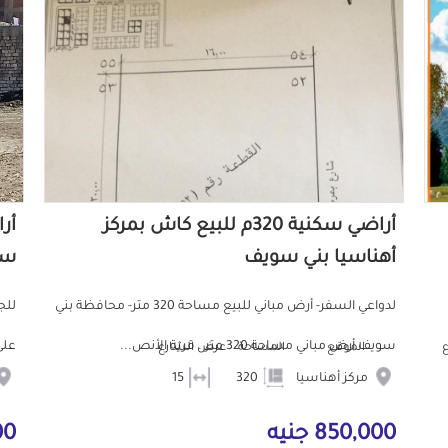
أراضي سكنية 320م للبيع كاش بمركز
أهناسيا بني سويف
سو
لدواعي السفر- أرض مباني للبيع مساحة 320 متر- محافظة بني
للج
سويف أرض مباني مساحة 320 متر . قرية الأنص...
على
الموقع
المساحة
عرض الشارع
مركز أهناسيا
320
15
850,000 جنيه
000