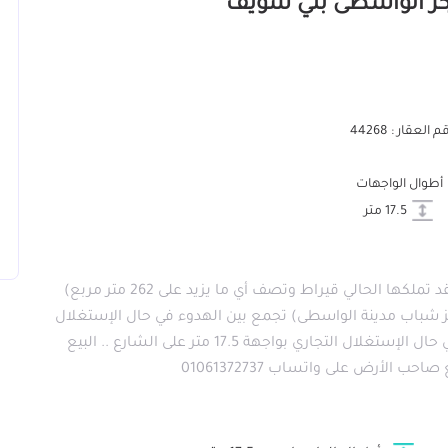
 العقار : 44268
أطوال الواجهات
17.5 متر
قطعة أرض رائعة صافي مساحتها 210 متر مربع (عقد تملكها الحالي قيراط وتصف أي ما يزيد على 262 متر مربع)
 شباب مدينة الواسطى) تجمع بين الهدوء في حال الإستغلال
السكني وأيضا القرب من وسط المدينة وأطرافها في حال الإستغلال التجاري بواجهة 17.5 متر على الشارع .. البيع
الأرض على واتساب 01061372737