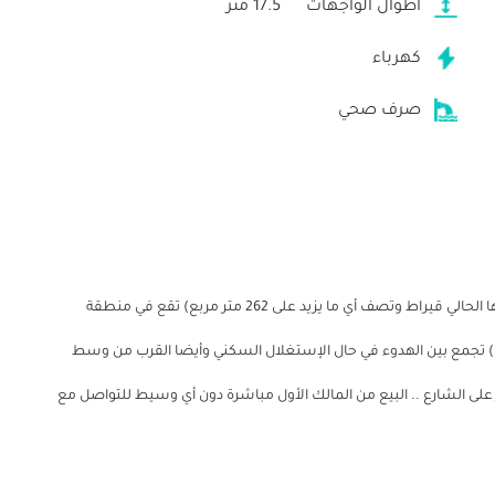
أطوال الواجهات
17.5 متر
كهرباء
صرف صحي
قطعة أرض رائعة صافي مساحتها 210 متر مربع (عقد تملكها الحالي قيراط وتصف أي ما يزيد على 262 متر مربع) تقع في منطقة
) تجمع بين الهدوء في حال الإستغلال السكني وأيضا القرب من وسط
 وأطرافها في حال الإستغلال التجاري بواجهة 17.5 متر على الشارع .. البيع من المالك الأول مباشرة دون أي وسيط للتواصل مع