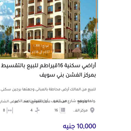
أراضي سكنية 16قيراطم للبيع بالتقسيط
بمركز الفشن بني سويف
للبيع من المالك أرض محاطة بالمبانى وجهتها برجين سكنى
،ولها واجهه شارع من الغرب ، أول الفشن عند الكبر...
الموقع
المساحة
عدد الشوارع المحيطه
عرض الشارع
مركز الفشن
16
4
8
10,000 جنيه