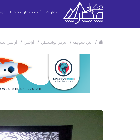
عقارات
أضف عقارك مجانا
كوم
/
/
/
/
بني سويف
مركز الواسطى
أراضي
أراضي سك