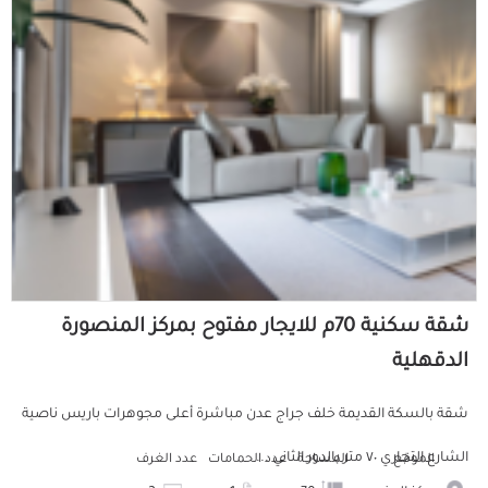
شقة سكنية 70م للايجار مفتوح بمركز المنصورة
الدقهلية
شقة بالسكة القديمة خلف جراج عدن مباشرة أعلى مجوهرات باريس ناصية
الشارع التجاري ٧٠ متر بالدور الثاني ...
الموقع
المساحة
عدد الحمامات
عدد الغرف