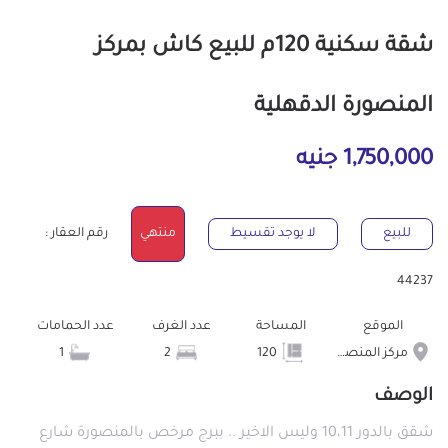
شقة سكنية 120م للبيع كاش بمركز
المنصورة الدقهلية
1,750,000 جنيه
للبيع
لا يوجد تقسيط
منتهي
رقم العقار :
44237
الموقع
المساحة
عدد الغرف
عدد الحمامات
مركز المنصورة
120
2
1
الوصف
شقق بالدور 10،11 وليس الاخير .. ببرج مرخص بالمنصورة شارع