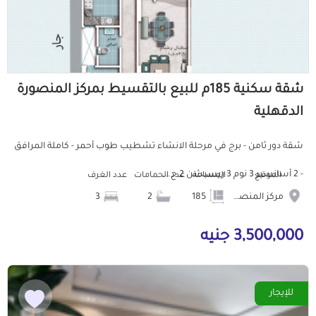
شقة سكنية 185م للبيع بالتقسيط بمركز المنصورة
الدقهلية
شقة دور ثامن - برج في مرحلة الانشاء تشطيب طوب أحمر - كاملة المرافق
- 2 أسانسير 3 نوم 3 ريسبشن 2 ح...
الموقع
المساحة
عدد الحمامات
عدد الغرف
مركز المنصورة
185
2
3
3,500,000 جنيه
للإيجار