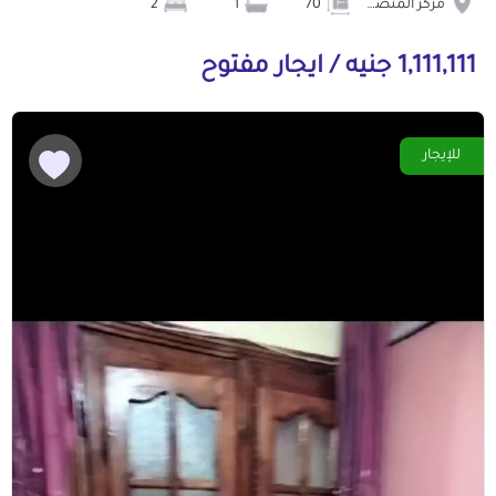
مركز المنصورة
70
1
2
1,111,111 جنيه / ايجار مفتوح
للإيجار