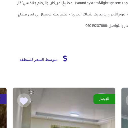
لوكس ـ السقف الساقط شبك وسلك وليس جبس بورد ـ يوجد (sound system&light system) ـ مطبخ امريكان والرخام جلاكسي"غاز
 الرئيسية يوجد بها حمام و2 شباك ـ غرفة النوم الأخري يوجد بها شباك "بحري" - الشبابيك الوميتال بي اس قطاع
ل :01019207666
متوسط السعر للمنطقة
للإيجار
ل