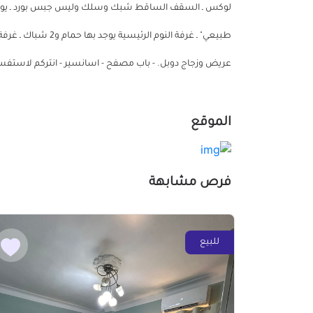
طبيعي" ـ غرفة النوم
عريض وزجاج دوبل. - باب مصفح - اسانسير - انتركم لاستفسار والتواص
الموقع
فرص مشابهة
للبيع