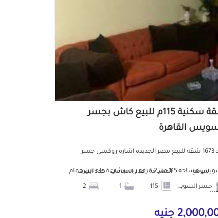
شقة سكنية 115م للبيع كاش بجسر
سويس القاهرة
كود 1673 شقه للبيع مصر الجديده اشاره روكسي جسر
السويس مساحه 115 متر 2 غرفه ريسبشن قطعتين حمام
الموقع
المساحة
عدد الحمامات
عدد الغرف
جسر السويس
115
1
2
..
2,000, جنيه