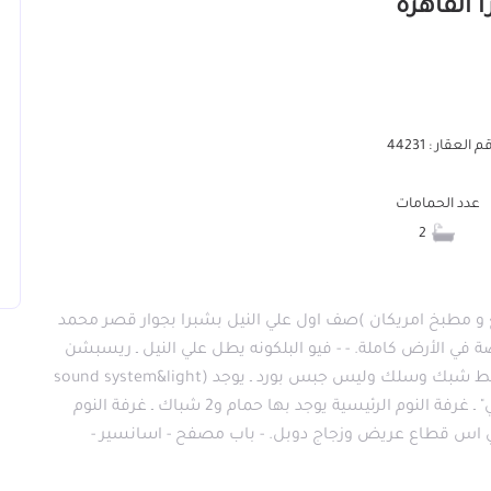
 العقار : 44231
عدد الحمامات
2
 135 (2غرفة نوم ،2حمام،ريسبشن 3 قطع و مطبخ امريكان )صف اول علي النيل بشبرا بجوار قصر محمد
ة في الأرض كاملة. - - فيو البلكونه يطل علي النيل ـ ريسبشن
3 قطع - تشطيب الترا سوبر لوكس ـ السقف الساقط شبك وسلك وليس جبس بورد ـ يوجد (sound system&light
system) ـ مطبخ امريكان والرخام جلاكسي"غاز طبيعي" ـ غرفة النوم الرئيسية يوجد بها حمام و2 شباك ـ غرفة النوم
 بي اس قطاع عريض وزجاج دوبل. - باب مصفح - اسانسير -