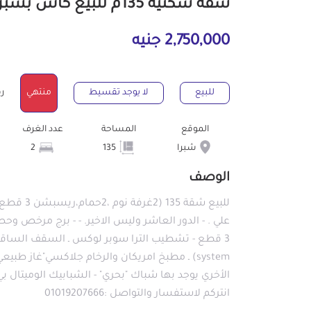
شقة سكنية 135م للبيع كاش بشبرا القاهرة
2,750,000 جنيه
للبيع
لا يوجد تقسيط
منتهي
رقم
الموقع
المساحة
عدد الغرف
شبرا
135
2
الوصف
للبيع شقة
علي . - الدور العاشر وليس الاخير. - - برج مرخص وحص
الأخري يوجد بها شباك "بحري" - الشبابيك الوميتال
انتركم لاستفسار والتواصل :01019207666