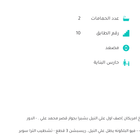
عدد الحمامات
2
رقم الطابق
10
مصعد
حارس البناية
 نوم ،2حمام،ريسبشن 3 قطع و مطبخ امريكان )صف اول علي النيل بشبرا بجوار قصر محمد علي . - الدور
العاشر وليس الاخير. - - برج مرخص وحصة في الأرض كاملة. - - فيو البلكونه يطل علي النيل ـ ريسبشن 3 قطع - تشطيب الترا سوبر