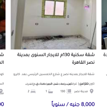
دة
شقة سكنية 130م للايجار السنوى بمدينة
نصر القاهرة
ال
ش
شقة للايجار بمدينه نصر ع شارع الخمسين الرئيسي بعد. كايرو
تاون 130متر( غرفتين، ريسبشن كبير ، مطبخ، ح...
الموقع
المساحة
عدد الحمامات
عدد الغرف
مدينة نصر
130
1
2
مط.
8,000 جنيه / سنوياً
000