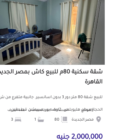
شقة سكنية 80م للبيع كاش بمصر الجدي
القاهرة
للبيع شقة 80 متر دور 3 بدون اسانسير. جانبية متفرع من 
الحجاز ميدان هليوبلس. 2اوضه وريسيبشن قطعتين...
الموقع
المساحة
عدد الحمامات
عدد الغرف
مصر الجديدة
80
1
3
2,000,000 جنيه