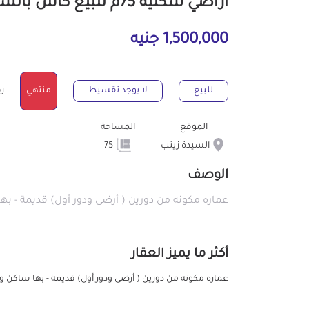
أراضي سكنية 75م للبيع كاش بالسيدة زينب القاهرة
1,500,000 جنيه
للبيع
لا يوجد تقسيط
منتهي
رقم
الموقع
المساحة
السيدة زينب
75
الوصف
عماره مكونه من دورين ( أرضى ودور أول) قديمة - ب
أكثر ما يميز العقار
عماره مكونه من دورين ( أرضى ودور أول) قديمة - بها ساكن