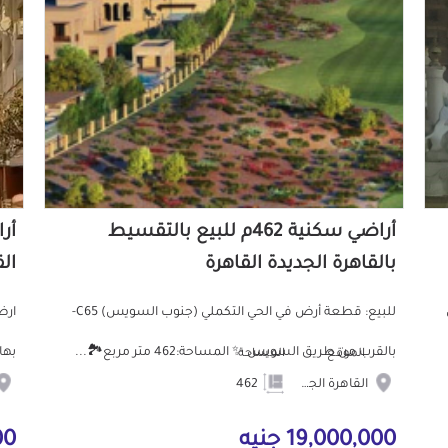
أراضي سكنية 462م للبيع بالتقسيط
بالقاهرة الجديدة القاهرة
ال
للبيع: قطعة أرض في الحي التكملي (جنوب السويس) C65-
بالقرب من طريق السويس ✨ المساحة:462 متر مربع🏞️...
بها تر
الموقع
المساحة
القاهرة الجديدة
462
19,000,000 جنيه
000