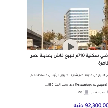
أراضي سكنية 710م للبيع كاش بمدينة نصر
قاهرة
ارض للبيع في مدينه نصر شارع الطيران الرئيسى مساحة 710م
خيص بدروم وارضى و11 دور. سعر المتر 130ا...
الموقع
المساحة
مدينة نصر
710
92,300, جنيه