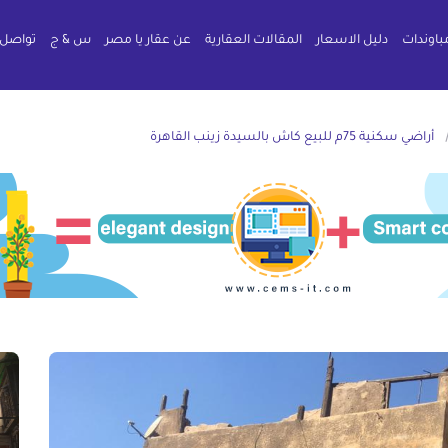
باوندات
دليل الاسعار
المقالات العقارية
عن عقار يا مصر
س & ج
تواصل 
أراضي سكنية 75م للبيع كاش بالسيدة زينب القاهرة