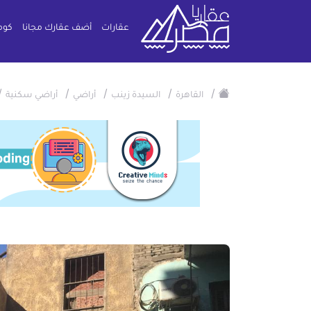
عقارات
أضف عقارك مجانا
كوم
/
/
/
/
/
القاهرة
السيدة زينب
أراضي
أراضي سكنية