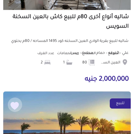
شاليه أنواع أخرى 80م للبيع كاش بالعين السخنة
السويس
شاليه للبيع بقرية الوادي العين السخنه كود 1495 المساحه / 80م يحتوي
علي – 2غرفه – حمام – مطبخ – ريس...
الموقع
المساحة
عدد الحمامات
عدد الغرف
العين السخنة
80
1
2
2,000,000 جنيه
للبيع