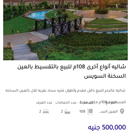
شاليه أنواع أخرى 108م للبيع بالتقسيط بالعين
السخنة السويس
شاليه عالبحر للبيع باقل مقدم وأطول فتره سداد بقريه تلال بالعين السخنه
المساحه = 108م مكون من ( ...
الموقع
المساحة
عدد الحمامات
عدد الغرف
العين السخنة
108
2
2
500,000 جنيه