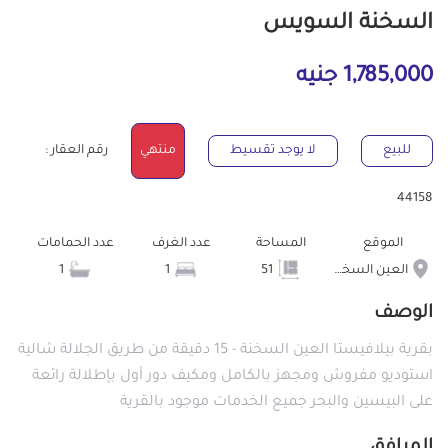
السخنة السويس
1,785,000 جنيه
للبيع
لا يوجد تقسيط
منتهي
رقم العقار :
44158
الموقع
المساحة
عدد الغرف
عدد الحمامات
العين السخنة
51
1
1
الوصف
بقرية بيلافيستا العين السخنة - 15 دقيقة من طريق الجلالة شالية
استوديو مفروش ومجهز بالكامل ومكيف دور أول بإطلالة رائعة
على البيسين والبحر جميع الخدمات موجود بالقرية
المرافق