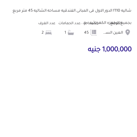
شاليه f110 الدور الاول فى المبانى الفندقيه مساحه الشاليه 45 متر مربع
بجميع الاجهزه الكهربائيه - م...
الموقع
المساحة
عدد الحمامات
عدد الغرف
العين السخنة
45
1
2
1,000,000 جنيه