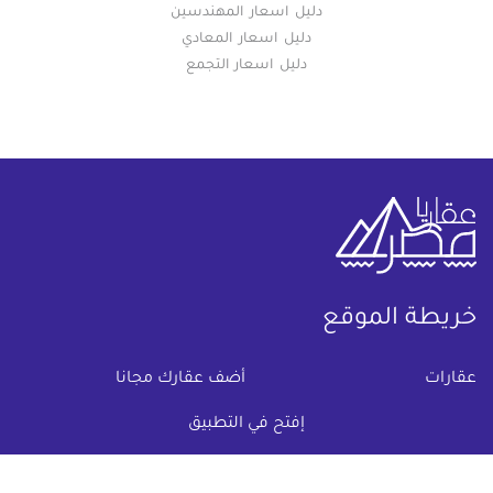
دليل اسعار المهندسين
دليل اسعار المعادي
دليل اسعار التجمع
خريطة الموقع
(current)
عقارات
أضف عقارك مجانا
كومباوندات
دليل الاسعار
إفتح في التطبيق
المقالات العقارية
عن عقار يا مصر
س & ج
تواصل معنا