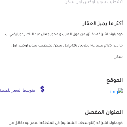
تشطيب سوبر لوكس اول سكن
أكثر ما يميز العقار
كومباوند اشراقه دقائق من مول العرب و محور جمال عبد الناصر دور ارضي ب
جاردين 126م مساحه الجاردين 126م اول سكن تشطيب سوبر لوكس اول
سكن
الموقع
متوسط السعر للمنطق
العنوان المفصل
كوبماوند اشراقه (التوسعات الشماليه) في المنطقه العمرانيه دقائق من