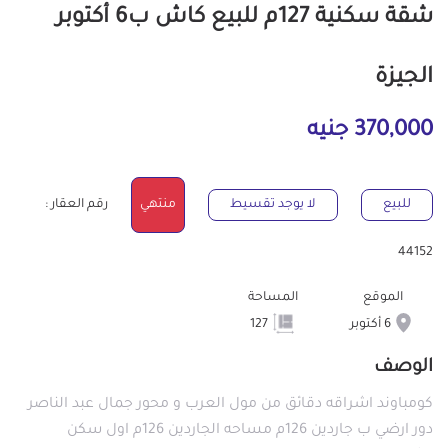
شقة سكنية 127م للبيع كاش ب6 أكتوبر
الجيزة
370,000 جنيه
للبيع
لا يوجد تقسيط
منتهي
رقم العقار :
44152
الموقع
المساحة
6 أكتوبر
127
الوصف
كومباوند اشراقه دقائق من مول العرب و محور جمال عبد الناصر
دور ارضي ب جاردين 126م مساحه الجاردين 126م اول سكن