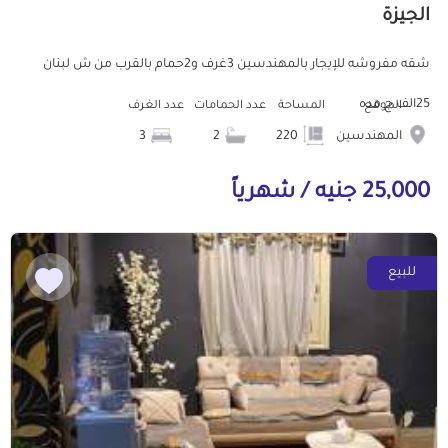
الجيزة
شقه مفروشه للإيجار بالمهندسين 3غرف و2حمام بالقرب من ش لبنان
25الف ج مده
الموقع
المساحة
عدد الحمامات
عدد الغرف
المهندسين
220
2
3
25,000 جنيه / شهرياً
للبيع