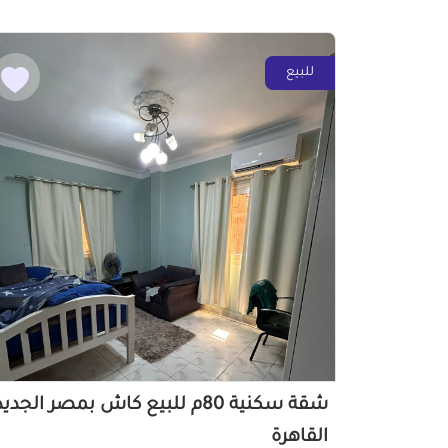
للبيع
شقة سكنية 80م للبيع كاش بمصر الجدي
القاهرة