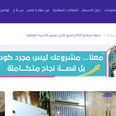
باوندات
دليل الاسعار
المقالات العقارية
عن عقار يا مصر
س & ج
تواصل 
/
كنية
شقة سكنية 150م للبيع كاش بمصر الجديدة القاهرة