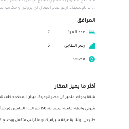
لا تصلح للتمويل العقاري (البيع بتوكيل للنفس والغ
. . لا للوسطاء ارجو عدم اتصال اي بروكر أو مكاتب 
المرافق
عدد الغرف
2
رقم الطابق
5
مصعد
أكثر ما يميز العقار
شقة بموقع متميز في مصر الجديدة، ميدان المحكمه خلف ناد