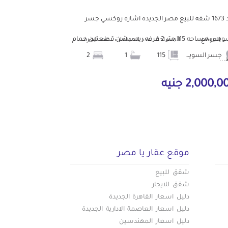
كود 1673 شقه للبيع مصر الجديده اشاره روكسي جسر
السويس مساحه 115 متر 2 غرفه ريسبشن قطعتين حمام
الموقع
المساحة
عدد الحمامات
عدد الغرف
جسر السويس
115
1
2
..
2,000, جنيه
موقع عقار يا مصر
شقق للبيع
شقق للايجار
دليل اسعار القاهرة الجديدة
دليل اسعار العاصمة الادارية الجديدة
دليل اسعار المهندسين