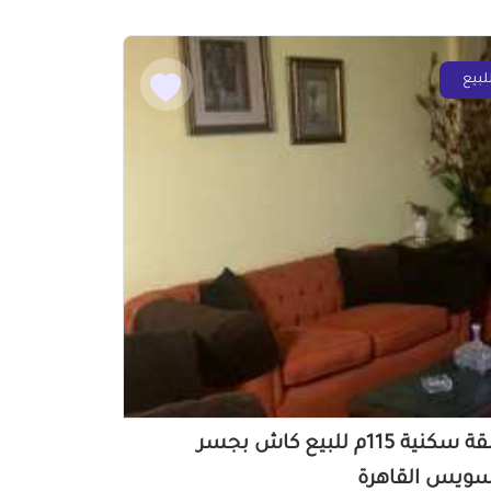
لبيع
شقة سكنية 115م للبيع كاش بجسر
سويس القاهرة