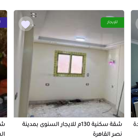
للإيجار
ل
دة
شقة سكنية 130م للايجار السنوى بمدينة
نصر القاهرة
ال