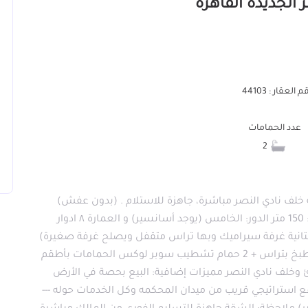
 العقار : 44103
عدد الحمامات
2
خلف نادي النصر مباشرة، جاهزة للاستلام . (بدون عفش)
تفاصيل الشقة بحري شرقي واجهة امامية المساحة: 150 متر الدور: الخامس (يوجد أسانسير) و العمارة ٨ ادوار
يعي –والتانية غرفة سيراميك وبها تراس متقفل ويصلح غرفة صغيرة)
+ صالة كبيرة ٣ قطع باركيه طبيعي + تراس كبير + مطبخ بتراس + 2 حمام تشطيب سوبر لوكس الحمامات بأطقم
جانبي هادئ وخلف نادي النصر مميزات إضافية: البيع بحصة في الأرض
قع استراتيجي قريب من ميدان المحكمه وكل الخدمات حوله ---