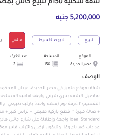
شقة سكنية 150م للبيع كاش بمصر الجديدة القاهرة
5,200,000 جنيه
للبيع
لا يوجد تقسيط
منتهي
رقم
الموقع
المساحة
عدد الغرف
مصر الجديدة
150
2
الوصف
شقة بموقع متميز في مصر الجديدة، ميدان المحكمه 
التقسيم: ٢ غرفة نوم (منهم واحدة باركيه طب
Ideal Standard واجهة وإطلالة على شارع 
عدادات كهرباء وغاز وتليفون ارضي وانترنت فايبر مو