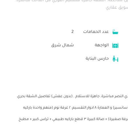
ير) ملاحظة: الشقة جاهزة للتسليم الفوري من المالك مباشرة.
تسويق عقاري
عدد الحمامات
2
الواجهة
شمال شرق
حارس البناية
ي النصر مباشرة، جاهزة للاستلام . (بدون عفش) تفاصيل الشقة بحري
شرقي واجهة امامية المساحة: 150 متر الدور: الخامس (يوجد أسانسير) و العمارة ٨ ادوار التقسيم: ٢ غرفة نوم (منهم واحدة باركيه
طبيعي –والتانية غرفة سيراميك وبها تراس متقفل ويصلح غرفة صغيرة) + صالة كبيرة ٣ قطع باركيه طبيعي + تراس كبير + مطبخ