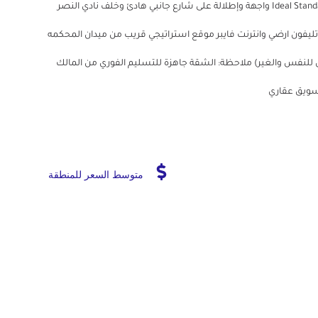
بتراس + 2 حمام تشطيب سوبر لوكس الحمامات بأطقم Ideal Standard واجهة وإطلالة على شارع جانبي هادئ وخلف نادي النصر
تليفون ارضي وانترنت فايبر موقع استراتيجي قريب من ميدان المحكمه
يل للنفس والغير) ملاحظة: الشقة جاهزة للتسليم الفوري من المالك
تسويق عقاري
متوسط السعر للمنطقة