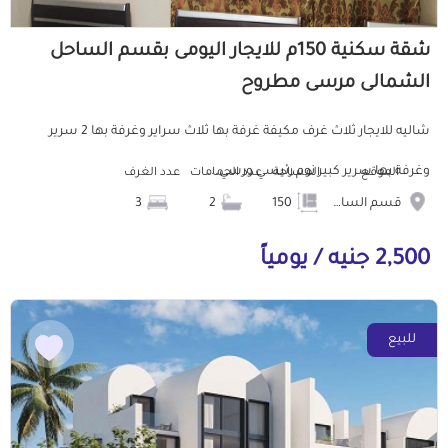
شقة سكنية 150م للايجار اليومى بقسم الساحل
الشمالى مرسى مطروح
شاليه للايجار ثلاث غرف مكيفة غرفة بها ثلاث سراير وغرفة بها 2 سرير
وغرفة بها سرير كبير نوم رئيسي ورسي...
الموقع
المساحة
عدد الحمامات
عدد الغرف
قسم الساحل الشمالى
150
2
3
2,500 جنيه / يومياً
للبيع