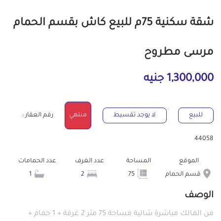
شقة سكنية 75م للبيع كاش بقسم الحمام
مرسى مطروح
1,300,000 جنيه
للبيع
لا يوجد تقسيط
منتهي
رقم العقار :
44058
الموقع
المساحة
عدد الغرف
عدد الحمامات
قسم الحمام
75
2
1
الوصف
من المالك مباشرة شالية مساحة 75 متر 2 غرفة + 1 حمام +