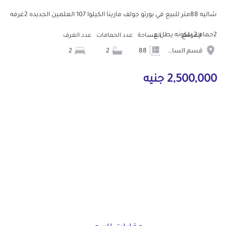
شاليه 88متر للبيع في بورتو جولف مارينا الكيلوا 107 العلمين الجديده 2غرفه
2حمام 2 بلكونه يطل ع...
الموقع
المساحة
عدد الحمامات
عدد الغرف
قسم الساحل الشمالى
88
2
2
2,500,000 جنيه