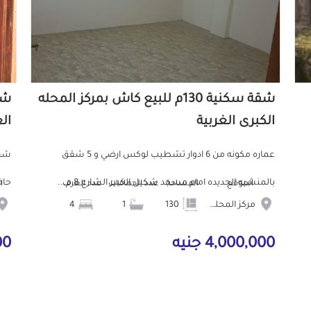
شقة سكنية 130م للبيع كاش بمركز المحله
الكبرى الغربية
ال
عماره مكونه من 6 ادوار تشطيب لوكس ارضي و 5 شقق
شقة
بالمنشيه الجديده امام مسجد شكيل الكبير الشارع 8 م...
حافظ
الموقع
المساحة
عدد الحمامات
عدد الغرف
ا
مركز المحله الكبرى
130
1
4
4,000,000 جنيه
3,500 