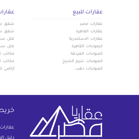
عقارات للبيع
عقارات
عقارات مصر
شقق سكن
عقارات القاهرة
شقق سكن
عقارات الاسكندرية
فلل سكني
كبموندات القاهرة
فلل سكني
كمبوندات الغردقة
مكاتب تج
كمبوندات شرم الشيخ
مكاتب تج
كمبوندات دهب
أراضي لل
خريط
عقارات
دليل ال