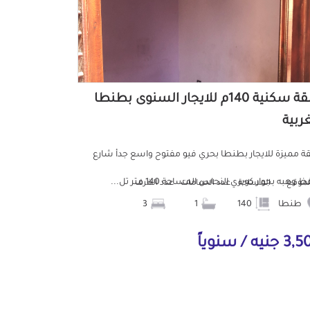
شقة سكنية 140م للايجار السنوى بطنطا
غربية
 مميزة للايجار بطنطا بحري فيو مفتوح واسع جدأ شارع
 وهبه بجوار كوبري النحاس المساحة 140 متر تل...
لموقع
المساحة
عدد الحمامات
عدد الغرف
طنطا
140
1
3
جنيه / سنوياً