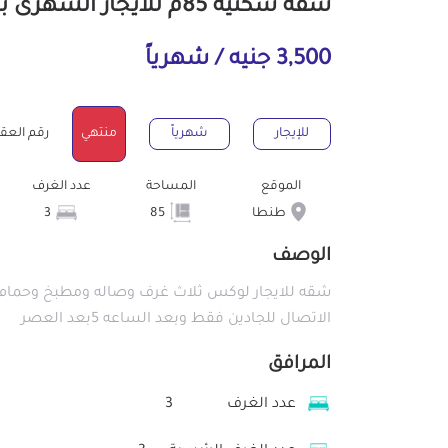
شقة سكنية 85م للايجار الشهرى بطنطا الغربية
3,500 جنيه / شهرياً
للإيجار
شهرياً
منتهي
رقم العقار : 3
الموقع
المساحة
عدد الغرف
طنطا
85
3
الوصف
شقه للايجار لوكس ثلاث غرف وصاله ومطبخ وحمام د
الاتصال للجادين فقط وبعد الساعه 5بعد العصر
المرافق
عدد الغرف
3