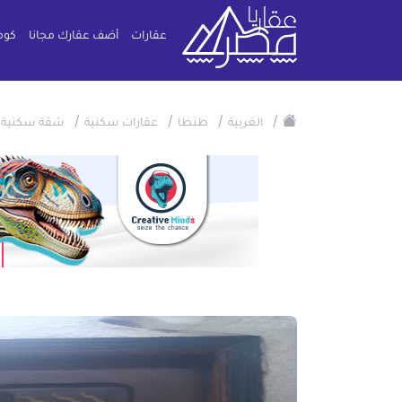
عقارات
أضف عقارك مجانا
كوم
/
/
/
/
/
الغربية
طنطا
عقارات سكنية
شقة سكنية