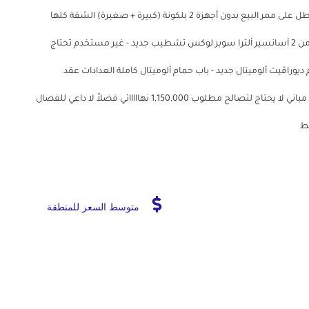
من المالك مباشرة لا للوسطاء شقة بحري بالكامل 82 متر تطل على ممر البيع بدون أجهزة 2 بلكونة (كبيرة + صغيرة) الشقة كلها
على الشارع شامل المطبخ بدون البوتوجاز والسخان الدور الثامن 2 أسانسير ألترا سوبر لوكس تشطيب جديد - غير مستخدم تحتاج
اڤيت ألوميتال جديد - باب حمام ألوميتال كاملة العدادات عقد
مسجل في شركة الأندلس والحجاز حصة فى الأرض - ترخيص مباني لا يحتاج لتصالح مطلوب 1,150,000 نهااااائي فضلاً لا داعي للفصال
قط
متوسط السعر للمنطقة