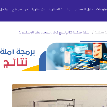
باوندات
دليل الاسعار
المقالات العقارية
عن عقار يا مصر
س & ج
تواصل 
/
 سكنية
شقة سكنية 82م للبيع كاش بسيدى بشر الإسكندرية