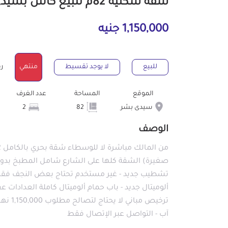
شقة سكنية 82م للبيع كاش بسيدى بشر الإسكندرية
1,150,000 جنيه
للبيع
لا يوجد تقسيط
منتهي
رقم
الموقع
المساحة
عدد الغرف
سيدى بشر
82
2
الوصف
تشطيب جديد - غير مستخدم تحتاج بعض النجف فقط
ألوميتال جديد - باب حمام ألوميتال كاملة العدادا
ترخيص 
آب - التواصل عبر الإتصال فقط