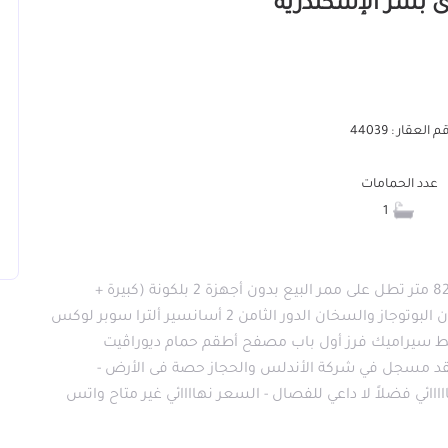
 العقار : 44039
عدد الحمامات
1
من المالك مباشرة لا للوسطاء شقة بحري بالكامل 82 متر تطل على ممر البيع بدون أجهزة 2 بلكونة (كبيرة +
صغيرة) الشقة كلها على الشارع شامل المطبخ بدون البوتوجاز والسخان الدور الثامن 2 أسانسير ألترا سوبر لوكس
 سيراميك فرز أول باب مصفح أطقم حمام ديوراڤيت
ت عقد مسجل في شركة الأندلس والحجاز حصة فى الأرض -
مباني لا يحتاج لتصالح مطلوب 1,150,000 نهااااائي فضلاً لا داعي للفصال - السعر نهاااائي غير متاح واتس