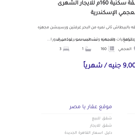
شقة سكنية 160م للايجار الشهرى
لعجمي الإسكندرية
 بالبيطاش ثانى نمره من البحر غرفتين ورسيبشن مجهزه
 الكماليات والاجهزه وتشطيب سوبر لوكس الدور ا...
الموقع
المساحة
عدد الحمامات
عدد الغرف
العجمي
160
1
3
جنيه / شهرياً
موقع عقار يا مصر
شقق للبيع
شقق للايجار
دليل اسعار القاهرة الجديدة