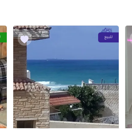
للبيع
ل