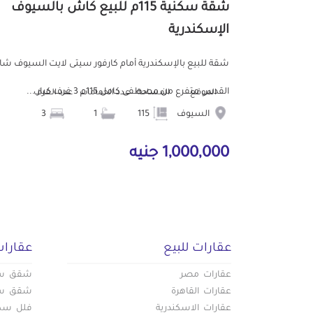
شقة سكنية 115م للبيع كاش بالسيوف
الإسكندرية
شقة للبيع بالإسكندرية أمام كارفور سيتى لايت السيوف شا
القدس متفرع من مصطفى كامل 115م 3 غرف كبار ...
الموقع
المساحة
عدد الحمامات
عدد الغرف
السيوف
115
1
3
1,000,000 جنيه
عقارات للبيع
عقارات
عقارات مصر
شقق سكن
عقارات القاهرة
شقق سكن
عقارات الاسكندرية
فلل سكني