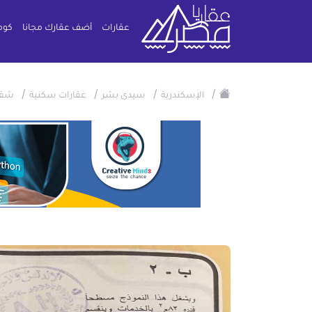
عقارات
أضف عقارك مجانا
كوم
/
/
/
/
الإسكندرية
سيدى بشر
عقارات سكنية
شقة