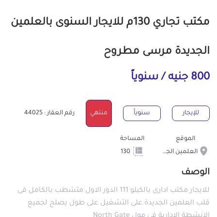
مكتب تجاري 130م للايجار السنوى بالعلمين
الجديدة مرسى مطروح
800 جنيه / سنوياً
للإيجار
سنوياً
منتهي
رقم العقار : 44025
الموقع
المساحة
العلمين الجديدة
130
الوصف
للايجار مكتب ادارى بالكيلو 111 الدور الاول متشطب بالكامل فى
قلب العلمين الجديدة على التشغيل على طول يصلح لجميع
الانشطة الادارية فى مول North Gate