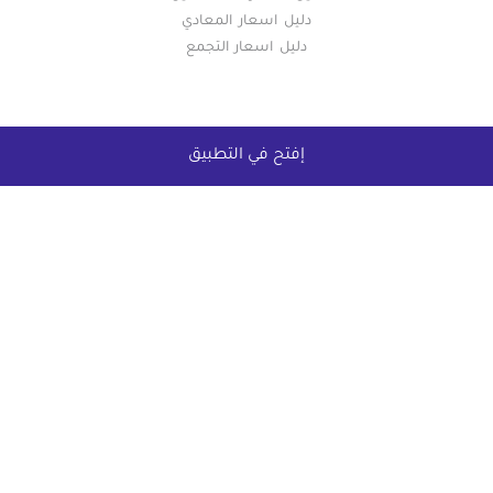
دليل اسعار المعادي
دليل اسعار التجمع
إفتح في التطبيق
خريطة الموقع
(current)
عقارات
أضف عقارك مجانا
كومباوندات
دليل الاسعار
المقالات العقارية
عن عقار يا مصر
س & ج
تواصل معنا