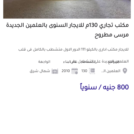
مكتب تجاري 130م للايجار السنوى بالعلمين الجديدة
مرسى مطروح
للايجار مكتب ادارى بالكيلو 111 الدور الاول متشطب بالكامل فى قلب
العلمين الجديدة على التشغيل على ...
الموقع
المساحة
عام البناء
الواجهة
العلمين الجديدة
130
2010
شمال شرق
800 جنيه / سنوياً