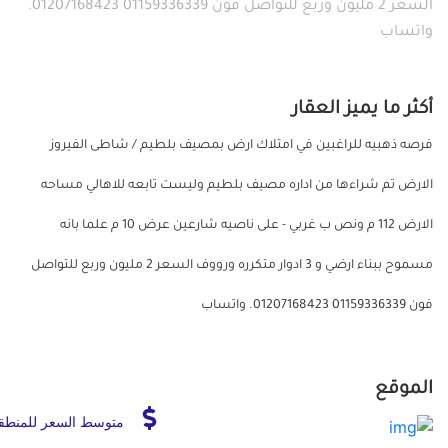
السعر 2 مليون وربع للتواصل فون 01159336339 01207168423.
واتساب
أكثر ما يميز العقار
فرصه ذهبيه للراغبين في امتلاك ارض بمصيف بلطيم / شاطى الفيروز
الارض تم شراءها من اداره مصيف بلطيم وليست تابعه للاهالي مساحه
الارض 112 م ونص ب غربي - على ناصيه شارعين عرض 10 م علما بانه
مسموح ببناء ارضي و 3 ادوار متكرره ورووف السعر 2 مليون وربع للتواصل
فون 01159336339 01207168423. واتساب
الموقع
متوسط السعر للمنطق