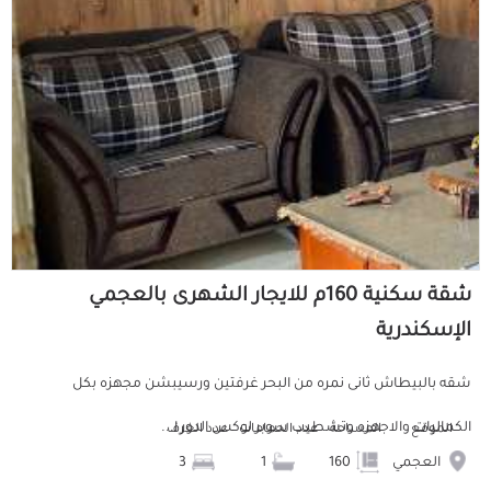
شقة سكنية 160م للايجار الشهرى بالعجمي
الإسكندرية
شقه بالبيطاش ثانى نمره من البحر غرفتين ورسيبشن مجهزه بكل
الكماليات والاجهزه وتشطيب سوبر لوكس الدور ا...
الموقع
المساحة
عدد الحمامات
عدد الغرف
العجمي
160
1
3