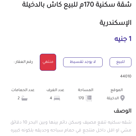
شقة سكنية 170م للبيع كاش بالدخيلة
الإسكندرية
1 جنيه
للبيع
لا يوجد تقسيط
منتهي
رقم العقار :
44010
الموقع
المساحة
عدد الغرف
عدد الحمامات
الدخيلة
170
4
2
الوصف
شقه سكنيه تنفع مصيف وسكن دائم بينها وبين البحر 10 دقائق
مشي او اقل داخل منتجع في حمام سباحه وحديقه بلكونه كبيره