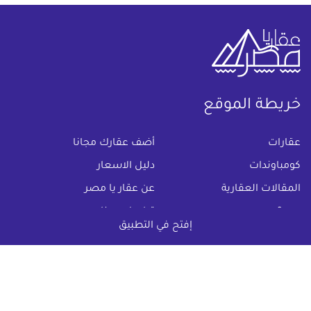
خريطة الموقع
(current)
عقارات
أضف عقارك مجانا
كومباوندات
دليل الاسعار
المقالات العقارية
عن عقار يا مصر
س & ج
تواصل معنا
إفتح في التطبيق
اتفاقية الخصوصية
تواصل معنا عبر
البريد الالكترونى :
info@aqaryamasr.com