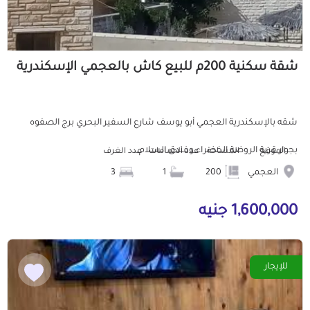
شقة سكنية 200م للبيع كاش بالعجمي الإسكندرية
شقه بالإسكندرية العجمي أبو يوسف شارع السفير البحري برج الصفوه
بجوار قرية الروضة الخضراء وفندق السلام...
الموقع
المساحة
عدد الحمامات
عدد الغرف
العجمي
200
1
3
1,600,000 جنيه
للإيجار