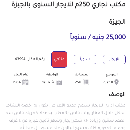
مكتب تجاري 250م للايجار السنوى بالجيزة
الجيزة
25,000 جنيه / سنوياً
للإيجار
سنوياً
منتهي
رقم العقار : 43994
الموقع
المساحة
الواجهة
عام البناء
الجيزة
250
شمالية
1984
الوصف
مكتب اداري للايجار يسمح جميع الأغراض يكون به رخصه النشاط
مدخل داخل العقار وباب خاص بالمكتب به عداد كهرباء خاص مده
العقد سنتين وزياده ١٠٪ شهر إيجار وشهر تأمين عباره عن ٤ غرف
وحمام العجوزه خلف مسرح البالون عند مسجد ال عبدالله