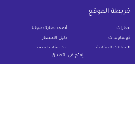
خريطة الموقع
(current)
عقارات
أضف عقارك مجانا
كومباوندات
دليل الاسعار
المقالات العقارية
عن عقار يا مصر
إفتح في التطبيق
س & ج
تواصل معنا
اتفاقية الخصوصية
تواصل معنا عبر
البريد الالكترونى :
info@aqaryamasr.com
مواقع التواصل الاجتماعى