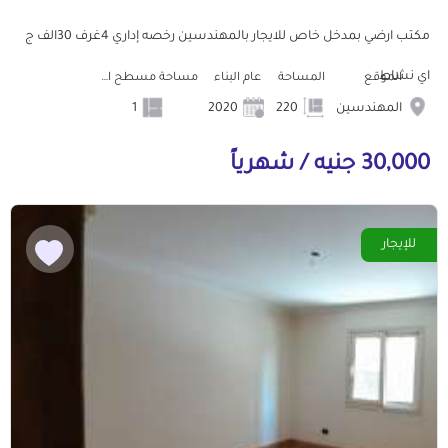
مكتب ارضي بمدخل خاص للايجار بالمهندسين رخصه إداري 4غرف 30الف ج
اي نشاط
الموقع
المساحة
عام البناء
مساحة مسطح البناء
المهندسين
220
2020
1
30,000 جنيه / شهرياً
للإيجار