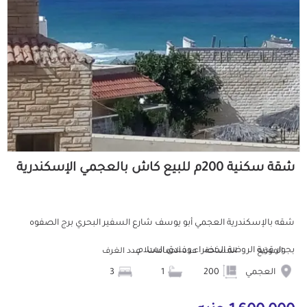
شقة سكنية 200م للبيع كاش بالعجمي الإسكندرية
شقه بالإسكندرية العجمي أبو يوسف شارع السفير البحري برج الصفوه
بجوار قرية الروضة الخضراء وفندق السلام...
الموقع
المساحة
عدد الحمامات
عدد الغرف
العجمي
200
1
3