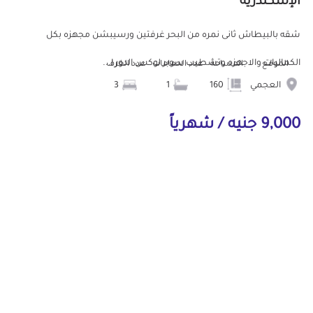
الإسكندرية
شقه بالبيطاش ثانى نمره من البحر غرفتين ورسيبشن مجهزه بكل
الكماليات والاجهزه وتشطيب سوبر لوكس الدور ا...
الموقع
المساحة
عدد الحمامات
عدد الغرف
العجمي
160
1
3
9,000 جنيه / شهرياً