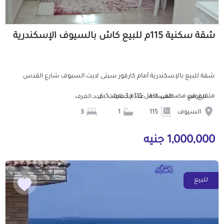
شقة سكنية 115م للبيع كاش بالسيوف الإسكندرية
شقة للبيع بالإسكندرية أمام كارفور سيتى لايت السيوف شارع القدس
متفرع من مصطفى كامل 115م 3 غرف كبار ...
الموقع
المساحة
عدد الحمامات
عدد الغرف
السيوف
115
1
3
1,000,000 جنيه
للبيع