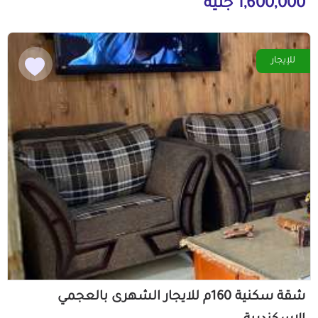
1,600,000 جنيه
للإيجار
شقة سكنية 160م للايجار الشهرى بالعجمي