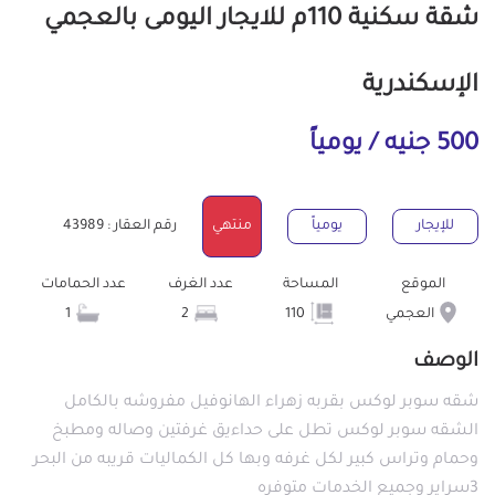
شقة سكنية 110م للايجار اليومى بالعجمي
الإسكندرية
500 جنيه / يومياً
للإيجار
يومياً
منتهي
رقم العقار : 43989
الموقع
المساحة
عدد الغرف
عدد الحمامات
العجمي
110
2
1
الوصف
شقه سوبر لوكس بقربه زهراء الهانوفيل مفروشه بالكامل
الشقه سوبر لوكس تطل على حداءيق غرفتين وصاله ومطبخ
وحمام وتراس كبير لكل غرفه وبها كل الكماليات قريبه من البحر
3سراير وجميع الخدمات متوفره