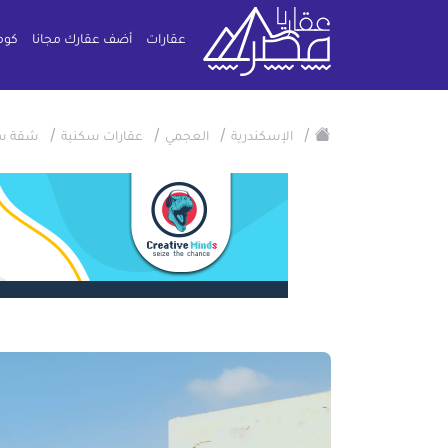
عقارات
أضف عقارك مجانا
كوم
/
/
/
/
الإسكندرية
العجمي
عقارات سكنية
شقة س