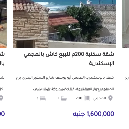
شقة سكنية 200م للبيع كاش بالعجمي
الإسكندرية
با
رع
شقه بالإسكندرية العجمي أبو يوسف شارع السفير البحري برج
شقه
الصفوه بجوار قرية الروضة الخضراء وفندق السلام...
بكل
الموقع
المساحة
عدد الحمامات
عدد الغرف
العجمي
200
1
3
1,600,000 جنيه
9,000 