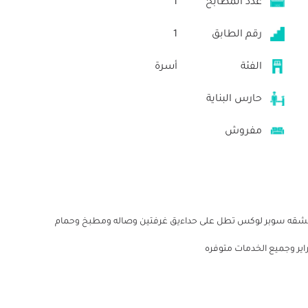
عدد المطابخ
1
رقم الطابق
1
الفئة
أسرة
حارس البناية
مفروش
الشقه سوبر لوكس تطل على حداءيق غرفتين وصاله ومطبخ وحمام