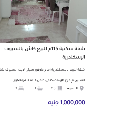
شقة سكنية 115م للبيع كاش بالسيوف
الإسكندرية
شقة للبيع بالإسكندرية أمام كارفور سيتى لايت السيوف شا
القدس متفرع من مصطفى كامل 115م 3 غرف كبار ...
الموقع
المساحة
عدد الحمامات
عدد الغرف
السيوف
115
1
3
1,000,000 جنيه