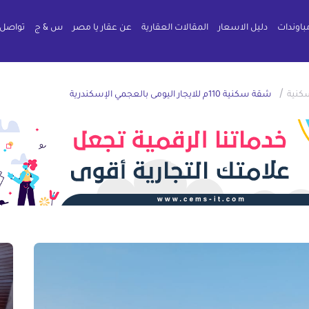
باوندات
دليل الاسعار
المقالات العقارية
عن عقار يا مصر
س & ج
تواصل 
/
كنية
شقة سكنية 110م للايجار اليومى بالعجمي الإسكندرية