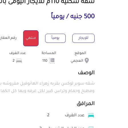
شقة سكنية 110م للايجار اليومى بالعجمي الإسكندرية
500 جنيه / يومياً
للإيجار
يومياً
منتهي
رقم العقار : 989
الموقع
المساحة
عدد الغرف
العجمي
110
2
الوصف
شقه سوبر لوكس بقربه زهراء الهانوفيل مفروشه ب
ومطبخ وحمام وتراس كبير لكل غرفه وبها كل الكماليات قريبه من البحر 3س
المرافق
عدد الغرف
2