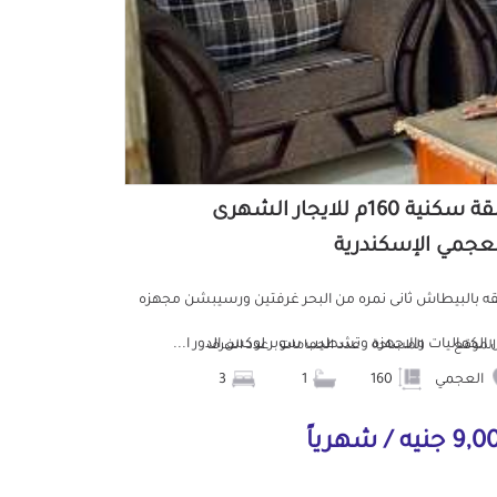
شقة سكنية 160م للايجار الشهرى
لعجمي الإسكندرية
 بالبيطاش ثانى نمره من البحر غرفتين ورسيبشن مجهزه
 الكماليات والاجهزه وتشطيب سوبر لوكس الدور ا...
الموقع
المساحة
عدد الحمامات
عدد الغرف
العجمي
160
1
3
جنيه / شهرياً