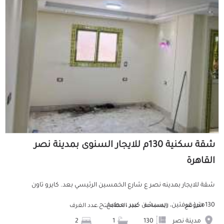
شقة سكنية 130م للايجار السنوى بمدينة نصر
القاهرة
شقة للايجار بمدينه نصر ع شارع الخمسين الرئيسي بعد. كايرو تاون
130متر( غرفتين، ريسبشن كبير ، مطبخ، ح...
الموقع
المساحة
عدد الحمامات
عدد الغرف
مدينة نصر
130
1
2