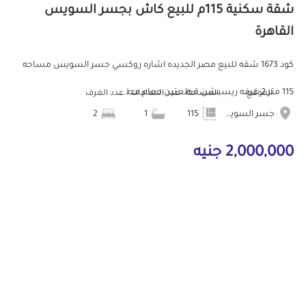
شقة سكنية 115م للبيع كاش بجسر السويس
القاهرة
كود 1673 شقه للبيع مصر الجديده اشاره روكسي جسر السويس مساحه
115 متر 2 غرفه ريسبشن قطعتين حمام مط...
الموقع
المساحة
عدد الحمامات
عدد الغرف
جسر السويس
115
1
2
2,000,000 جنيه