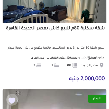
شقة سكنية 80م للبيع كاش بمصر الجديدة القاهرة
للبيع شقة 80 متر دور 3 بدون اسانسير. جانبية متفرع من ش الحجاز ميدان
هليوبلس. 2اوضه وريسيبشن قطعتين...
الموقع
المساحة
عدد الحمامات
عدد الغرف
مصر الجديدة
80
1
3
2,000,000 جنيه
للإيجار