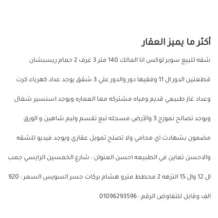
أكثر ما يميز العقار
شقه للبيع سوبر لوكس انا المالك 140 متر 3 غرف 2 حمام ريسبشان
قطعتين الدور ال 11 وفقيها دور والدور علي 3 شقق يوجد عداد كهرباء كرت
وعداد غاز طبيعي قديم ومياه مشتركه معا العماره ويوجد اسنسير شغال
ويوجد تصالح نموزج 3 والأرض مسجله تبع تقسم وليم شاهين و الورق
مضمون بشهادت اي محامي ولا تصلح تمويل عقاري ويوجد فيديو للشقه
والاحسن تعاين في الطبيعه احسن العنوان : شارع الخمسين الرايسي جمب
ال 12 وال 15 النزهه 2 محطط مترو هشام بركات جسر السويس السعر : 920
الف وقابل للتفاوض الرقم : 01096293596