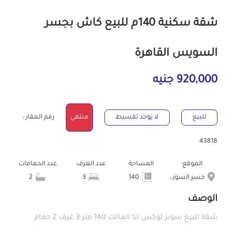
شقة سكنية 140م للبيع كاش بجسر
السويس القاهرة
920,000 جنيه
للبيع
لا يوجد تقسيط
منتهي
رقم العقار :
43818
الموقع
المساحة
عدد الغرف
عدد الحمامات
جسر السويس
140
3
2
الوصف
شقه للبيع سوبر لوكس انا المالك 140 متر 3 غرف 2 حمام