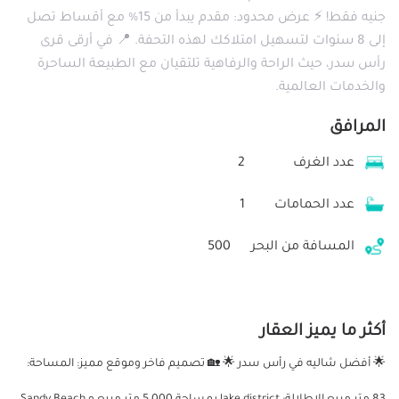
جنيه فقط! ⚡️ عرض محدود: مقدم يبدأ من 15% مع أقساط تصل
إلى 8 سنوات لتسهيل امتلاكك لهذه التحفة. 📍 في أرقى قرى
رأس سدر، حيث الراحة والرفاهية تلتقيان مع الطبيعة الساحرة
والخدمات العالمية.
المرافق
عدد الغرف
2
عدد الحمامات
1
المسافة من البحر
500
أكثر ما يميز العقار
🌟 أفضل شاليه في رأس سدر 🌟 🏡 تصميم فاخر وموقع مميز: المساحة: