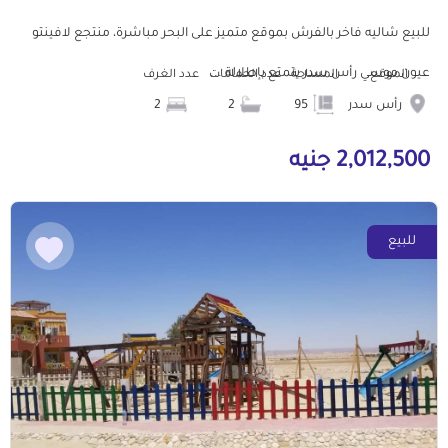
للبيع شاليه فاخر بالفرش بموقع متميز على البحر مباشرة، منتجع لافينتو
عيون موسي رأس سدر يتمتع بإطلالة ...
الموقع
المساحة
عدد الحمامات
عدد الغرف
رأس سدر
95
2
2
2,012,500 جنيه
للبيع