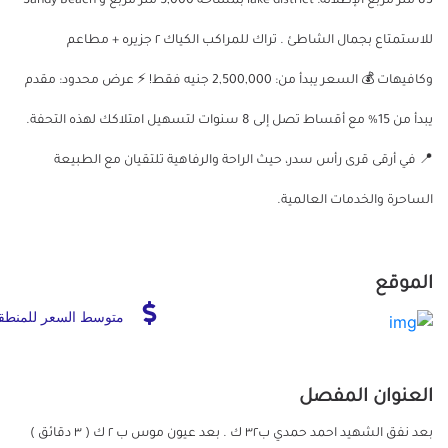
83 متر مربع الإطلالة: lake district بمساحة 5,000 متر مربع و Sandy Beach
للاستمتاع بجمال الشاطئ . تراك للمراكب الكياك ٢ جزيره + مطاعم
وكافيهات 💰 السعر يبدأ من: 2,500,000 جنيه فقط! ⚡️ عرض محدود: مقدم
يبدأ من 15% مع أقساط تصل إلى 8 سنوات لتسهيل امتلاكك لهذه التحفة.
📍 في أرقى قرى رأس سدر، حيث الراحة والرفاهية تلتقيان مع الطبيعة
الساحرة والخدمات العالمية.
الموقع
متوسط السعر للمنطق
العنوان المفصل
بعد نفق الشهيد احمد حمدي ب٣٢ ك . بعد عيون موس ب ٢ ك ( ٣ دقائق )