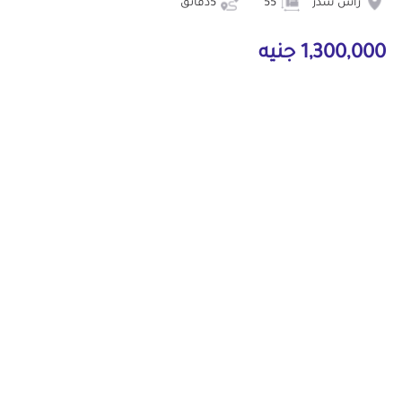
رأس سدر
55
5دقائق
1,300,000 جنيه