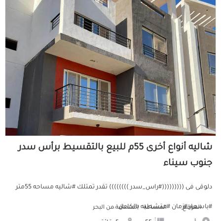
شاليه أنواع أخرى 55م للبيع بالتقسيط برأس سدر
جنوب سيناء
دلوقى فى (((((((((#راس_سدر )))))))) تقدر تمتلك #شاليه مساحه 55متر
#باسعار #زمان #متشطبه بالكامل ...
الموقع
المساحة
المسافة من البحر