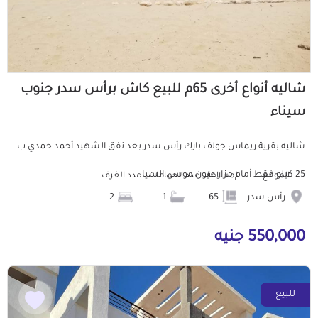
شاليه أنواع أخرى 65م للبيع كاش برأس سدر جنوب
سيناء
شاليه بقرية ريماس جولف بارك رأس سدر بعد نفق الشهيد أحمد حمدي ب
25 كيلو فقط أمام مزار عيون موسي السيا...
الموقع
المساحة
عدد الحمامات
عدد الغرف
رأس سدر
65
1
2
550,000 جنيه
للبيع