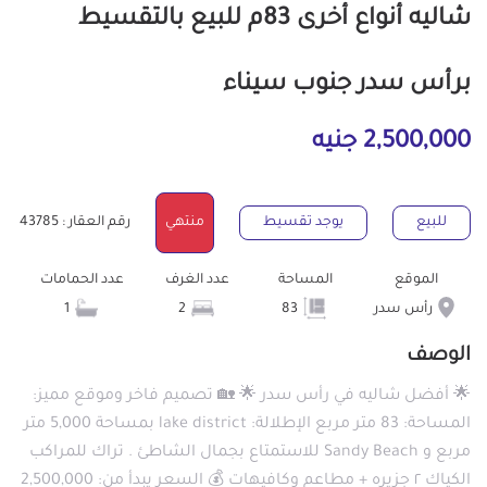
شاليه أنواع أخرى 83م للبيع بالتقسيط
برأس سدر جنوب سيناء
2,500,000 جنيه
للبيع
يوجد تقسيط
منتهي
رقم العقار : 43785
الموقع
المساحة
عدد الغرف
عدد الحمامات
رأس سدر
83
2
1
الوصف
🌟 أفضل شاليه في رأس سدر 🌟 🏡 تصميم فاخر وموقع مميز:
المساحة: 83 متر مربع الإطلالة: lake district بمساحة 5,000 متر
مربع و Sandy Beach للاستمتاع بجمال الشاطئ . تراك للمراكب
الكياك ٢ جزيره + مطاعم وكافيهات 💰 السعر يبدأ من: 2,500,000