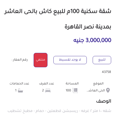
شقة سكنية 100م للبيع كاش بالحى العاشر
بمدينة نصر القاهرة
3,000,000 جنيه
للبيع
لا يوجد تقسيط
منتهي
رقم العقار :
43758
الموقع
المساحة
عدد الغرف
عدد الحمامات
الحى العاشر بمدينة نصر
100
2
1
الوصف
شقه ١٠٠ متر ٢ غرفه - ريسبشن قطعتين - حمام - مطبخ تشطيب