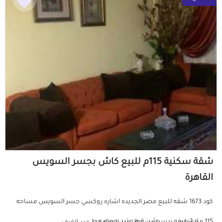
شقة سكنية 115م للبيع كاش بجسر السويس
القاهرة
كود 1673 شقه للبيع مصر الجديده اشاره روكسي جسر السويس مساحه