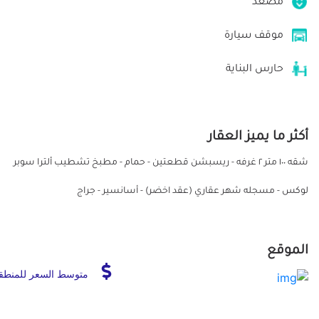
مصعد
موقف سيارة
حارس البناية
أكثر ما يميز العقار
شقه ١٠٠ متر ٢ غرفه - ريسبشن قطعتين - حمام - مطبخ تشطيب ألترا سوبر
لوكس - مسجله شهر عقاري (عقد اخضر) - أسانسير - جراج
الموقع
متوسط السعر للمنطق