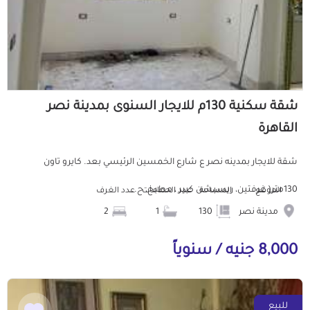
شقة سكنية 130م للايجار السنوى بمدينة نصر
القاهرة
شقة للايجار بمدينه نصر ع شارع الخمسين الرئيسي بعد. كايرو تاون
130متر( غرفتين، ريسبشن كبير ، مطبخ، ح...
الموقع
المساحة
عدد الحمامات
عدد الغرف
مدينة نصر
130
1
2
8,000 جنيه / سنوياً
للبيع