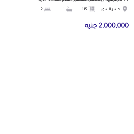
115 متر 2 غرفه ريسبشن قطعتين حمام مط...
الموقع
المساحة
عدد الحمامات
عدد الغرف
جسر السويس
115
1
2
2,000,000 جنيه