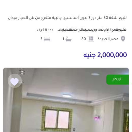
للبيع شقة 80 متر دور 3 بدون اسانسير. جانبية متفرع من ش الحجاز ميدان
هليوبلس. 2اوضه وريسيبشن قطعتين...
الموقع
المساحة
عدد الحمامات
عدد الغرف
مصر الجديدة
80
1
3
2,000,000 جنيه
للإيجار