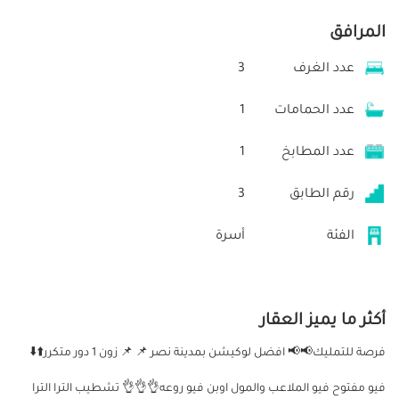
المرافق
عدد الغرف
3
عدد الحمامات
1
عدد المطابخ
1
رقم الطابق
3
الفئة
أسرة
أكثر ما يميز العقار
فرصة للتمليك📢📢 افضل لوكيشن بمدينة نصر 📌 📌 زون 1 دور متكرر⬆️⬇️
فيو مفتوح فيو الملاعب والمول اوبن فيو روعه👌👌👌 تشطيب الترا الترا