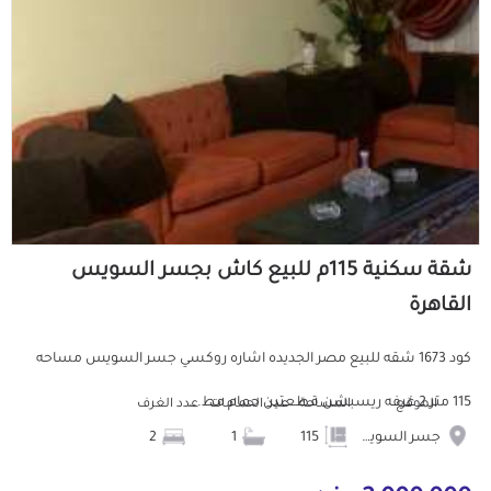
شقة سكنية 115م للبيع كاش بجسر السويس
القاهرة
كود 1673 شقه للبيع مصر الجديده اشاره روكسي جسر السويس مساحه
115 متر 2 غرفه ريسبشن قطعتين حمام مط...
الموقع
المساحة
عدد الحمامات
عدد الغرف
جسر السويس
115
1
2