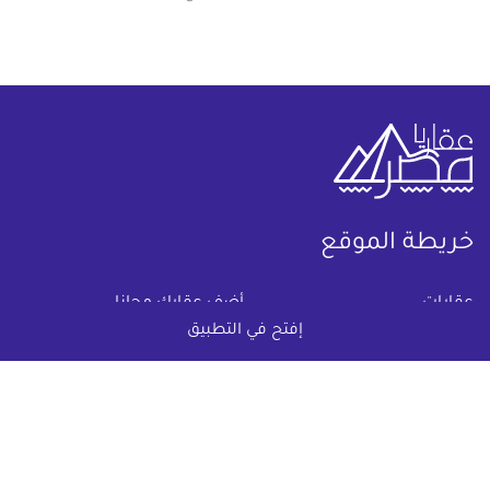
خريطة الموقع
(current)
عقارات
أضف عقارك مجانا
إفتح في التطبيق
كومباوندات
دليل الاسعار
المقالات العقارية
عن عقار يا مصر
س & ج
تواصل معنا
اتفاقية الخصوصية