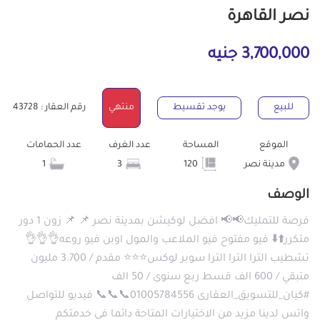
نصر القاهرة
3,700,000 جنيه
للبيع
يوجد تقسيط
منتهي
رقم العقار : 43728
الموقع
المساحة
عدد الغرف
عدد الحمامات
مدينة نصر
120
3
1
الوصف
فرصة للتمليك📢📢 افضل لوكيشن بمدينة نصر 📌 📌 زون 1 دور
متكرر⬆️⬇️ فيو مفتوح فيو الملاعب والمول اوبن فيو روعه👌👌👌
تشطيب الترا الترا الترا سوبر لوكس⭐⭐⭐ مقدم / 3.700 مليون
متبقي / 600 الف قسط ربع سنوى / 50 الف
#كيان_للتسويق_العقارى 01005784556📞📞📞 فيديو للتواصل
واتس لدينا مزيد من الاختيارات المتاحة دائما فى خدمتكم