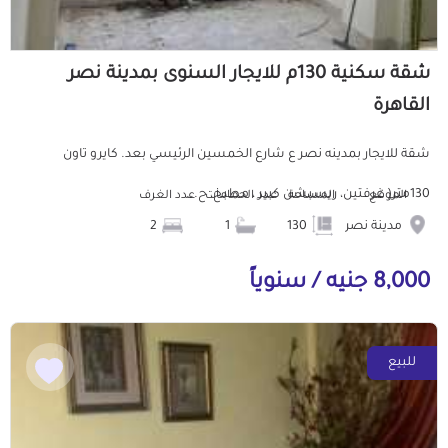
شقة سكنية 130م للايجار السنوى بمدينة نصر
القاهرة
شقة للايجار بمدينه نصر ع شارع الخمسين الرئيسي بعد. كايرو تاون
130متر( غرفتين، ريسبشن كبير ، مطبخ، ح...
الموقع
المساحة
عدد الحمامات
عدد الغرف
مدينة نصر
130
1
2
8,000 جنيه / سنوياً
للبيع