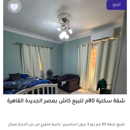
للبيع
شقة سكنية 80م للبيع كاش بمصر الجديدة القاهرة
للبيع شقة 80 متر دور 3 بدون اسانسير. جانبية متفرع من ش الحجاز ميدان