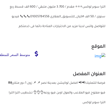
الترا سوبر لوكس⭐⭐⭐ مقدم / 3.700 مليون متبقي / 600 الف قسط ربع
سنوى / 50 الف #كيان_للتسويق_العقارى 01005784556📞📞📞 فيديو
للتواصل واتس لدينا مزيد من الاختيارات المتاحة دائما فى خدمتكم
الموقع
متوسط السعر للمنطق
العنوان المفصل
فرصة للتمليك📢📢 افضل لوكيشن بمدينة نصر 📌 📌 زون 1 دور متكرر⬆️⬇️
فيو مفتوح فيو الملاعب والمول اوبن فيو روعه👌👌👌 تشطيب الترا الترا
الترا سوبر لوكس