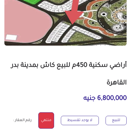
أراضي سكنية 450م للبيع كاش بمدينة بدر
القاهرة
6,800,000 جنيه
للبيع
لا يوجد تقسيط
منتهي
رقم العقار :