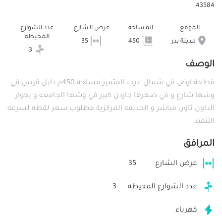
43584
الموقع
المساحة
عرض الشارع
عدد الشوارع
المحيطه
مدينة بدر
450
35
3
الوصف
قطعة ارض في شمال غرب المتميز مساحه 450م دابل فيس في
وشها شارع و في ضهرها جاردن كبير في وشها الجامعه و بجوار
الداون تاون مباشر و الحديقه المركزية مطلوب سعر لقطه لسرعه
التنفيذ
المرافق
عرض الشارع
35
عدد الشوارع المحيطه
3
كهرباء