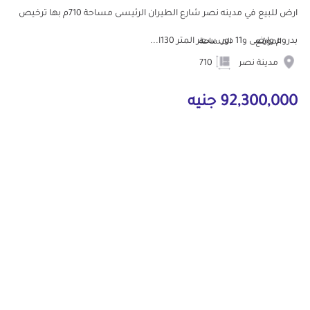
ارض للبيع في مدينه نصر شارع الطيران الرئيسى مساحة 710م بها ترخيص
بدروم وارضى و11 دور. سعر المتر 130ا...
الموقع
المساحة
مدينة نصر
710
92,300,000 جنيه