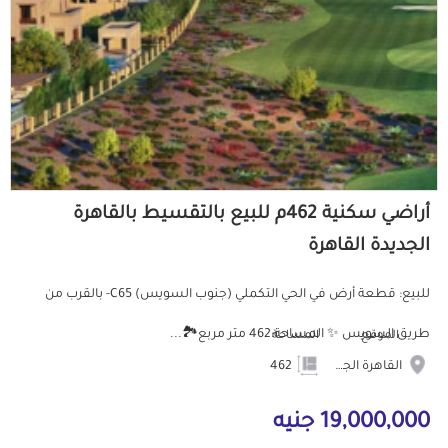
أراضي سكنية 462م للبيع بالتقسيط بالقاهرة
الجديدة القاهرة
للبيع: قطعة أرض في الحي التكملي (جنوب السويس) C65- بالقرب من
طريق السويس ✨ المساحة:462 متر مربع🏞️...
الموقع
المساحة
القاهرة الجديدة
462
19,000,000 جنيه