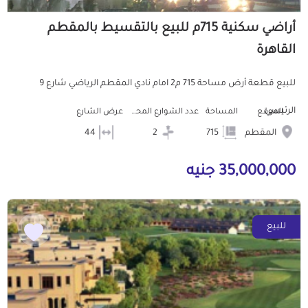
أراضي سكنية 715م للبيع بالتقسيط بالمقطم
القاهرة
للبيع قطعة أرض مساحة 715 م2 امام نادي المقطم الرياضي شارع 9
الرئيسي
الموقع
المساحة
عدد الشوارع المحيطه
عرض الشارع
المقطم
715
2
44
35,000,000 جنيه
للبيع