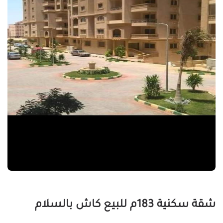
شقة سكنية 183م للبيع كاش بالسلام