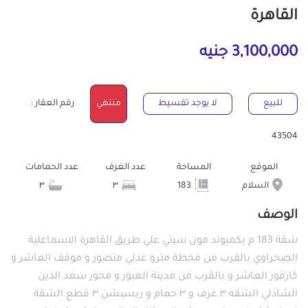
القاهرة
3,100,000 جنيه
للبيع
لا يوجد تقسيط
منتهي
رقم العقار :
43504
الموقع
المساحة
عدد الغرف
عدد الحمامات
السلام
183
٣
٣
الوصف
شقة 183 م بكمبوند مون سيتي علي طريق القاهرة الاسماعلية
الصحراوي بالقرب من محطة مترو عدلي منصور و موقف العاشر و
كارفور العاشر و بالقرب من مدينة العبور و محور سعد الدين
الشاذلي الشقه ٣ غرف و ٣ حمام و ريسبشن ٣ قطع الشقة