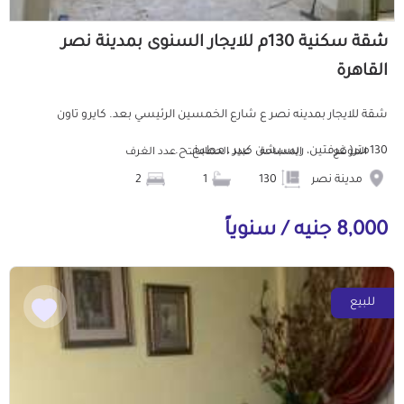
شقة سكنية 130م للايجار السنوى بمدينة نصر
القاهرة
شقة للايجار بمدينه نصر ع شارع الخمسين الرئيسي بعد. كايرو تاون
130متر( غرفتين، ريسبشن كبير ، مطبخ، ح...
الموقع
المساحة
عدد الحمامات
عدد الغرف
مدينة نصر
130
1
2
8,000 جنيه / سنوياً
للبيع