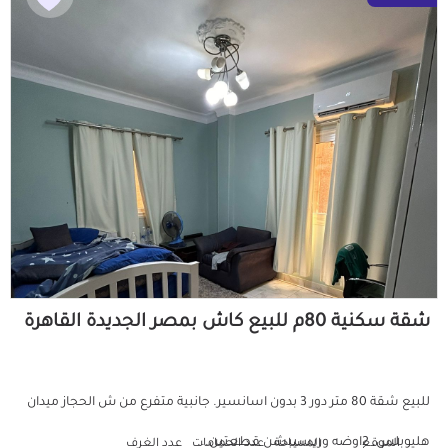
شقة سكنية 80م للبيع كاش بمصر الجديدة القاهرة
للبيع شقة 80 متر دور 3 بدون اسانسير. جانبية متفرع من ش الحجاز ميدان
هليوبلس. 2اوضه وريسيبشن قطعتين...
الموقع
المساحة
عدد الحمامات
عدد الغرف