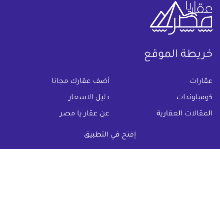
خريطة الموقع
(current)
عقارات
أضف عقارك مجانا
كومباوندات
دليل الاسعار
المقالات العقارية
عن عقار يا مصر
س & ج
تواصل معنا
إفتح في التطبيق
اتفاقية الخصوصية
تواصل معنا عبر
البريد الالكترونى :
info@aqaryamasr.com