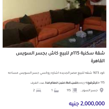
شقة سكنية 115م للبيع كاش بجسر السويس
القاهرة
كود 1673 شقه للبيع مصر الجديده اشاره روكسي جسر السويس مساحه
115 متر 2 غرفه ريسبشن قطعتين حمام مط...
الموقع
المساحة
عدد الحمامات
عدد الغرف
جسر السويس
115
1
2
2,000,000 جنيه