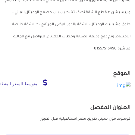
بالقرب من مدينة العبور و محور سعد الدين الشاذلي الشقه ٣ غرف و ٣ حمام
و ريسبشن ٣ قطع الشقة نصف تشطيب باب مصفح الوميتال الماني -
حلوق وشبابيك الوميتال- الشقة بالدور الارضى المرتفع - ⁃ الشقة خالصة
الاقساط وتم دفع وديعة الصيانة وخطاب الكهرباء. للتواصل مع المالك
مباشرة 01557516490
الموقع
متوسط السعر للمنطق
العنوان المفصل
كومبوند مون سيتى طريق مصر اسماعيلية قبل العبور