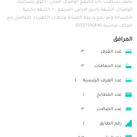
نصف تشطيب باب مصفح الوميتال الماني - حلوق وشبابيك
الوميتال- الشقة بالدور الارضى المرتفع - ⁃ الشقة خالصة
الاقساط وتم دفع وديعة الصيانة وخطاب الكهرباء. للتواصل مع
المالك مباشرة 01557516490
المرافق
عدد الغرف
٣
عدد الحمامات
٣
عدد الغرف الرئيسية
١
عدد المطابخ
١
عدد الصالات
٣
رقم الطابق
١